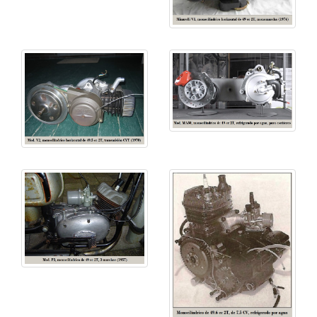
• EZ, con cilindro inclinado monomarcha y
transmisión por fricción
• V2, con cilindro horizontal, variador automático de
velocidad y transmisión por fricción
• W3, de 3 marchas
• 175, de 4 marchas.
1977
La firma decidió participar de forma masiva en las
carreras de velocidad, convirtiéndose en una
verdadera compañía independiente, bajo la dirección
de Vittorio Minarelli como su presidente y director
general - defensor apasionado de la actividad
competitiva – y, con un departamento de carreras
bajo el control del diseñador e ingeniero Jörg Möller -
con funciones también de director técnico y deportivo
- responsable de la producción de motocicletas de
competición
GP
obteniendo diversos títulos en el
Campeonato del Mundo