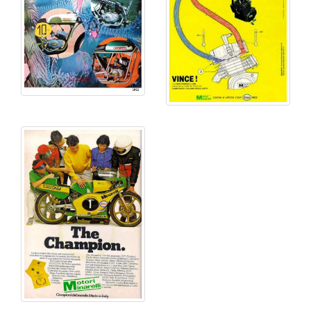
En la actualidad, la marca fabrica principalmente
motores de 50 cc para escúteres con el nombre
Minarelli . La compañía es propiedad de Yamaha y es
el mayor competidor de Piaggio en el mercado de los
escúteres. A diferencia de este último, Minarelli no
fabrica escúteres completos sino solo los motores.
Los utilizados por APRILIA en los modelos Pegaso
650 (ya descatalogados) también procedían de
Minarelli.
Motocicletas competición, caza récords
- Carlotta 175: de 173.6 cc
2T
,
admisión por la falda
del pistón
, 30 CV/9 500 rpm, 5 velocidades, bastidor
tubular continuo
doble cuna
, suspensión D/T
horquilla telescópica / rígida, frenos de tambor central
D/T, neumáticos D/T 3.00 x 12”/2.75 x 18”, velocidad
máxima 193 km/h y 77 kg. 1971
- Record Racer 75: de 74.7 cc
2T
,
doble puerto
, 18
CV / 12 000 rpm, 6 marchas, refrigerada por aire,