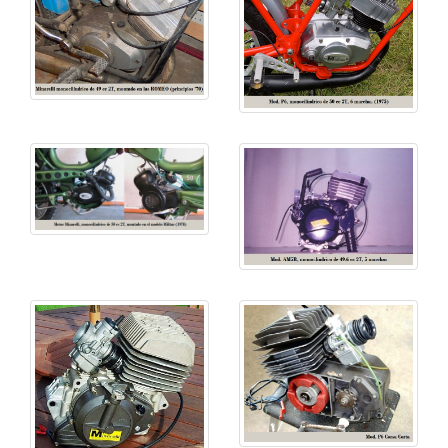
• AM6: idéntica a la anterior salvo caja de cambios de
6 velocidades
• EZ con cilindro inclinado, monomarcha y
transmisión por fricción
• G1: cilindro vertical, monomarcha, automático,
transmisión por fricción centrifuga:
• K6
• M.2.3
• M / C 125:
4T
{4 V}
ohc
, 15 CV, 6 marchas,
refrigeración líquida, muy adecuado para equipar a
las: FANTIC, HM, HUSQVARNA, SHERCO y
YAMAHA.
• MA50: monocilíndrico de 49 cc, refrigerado por
agua; para montar en escúteres.
• P1, con cilindro inclinado, embrague automático (a
partir de 1963) y transmisión por fricción
• P3 50 / 75: cilindro vertical de 49 / 74 cc, 3 marchas.
1957
• P3 N: cilindro vertical de 49 cc
2T
, refrigerado por
aire, 3 marchas con embrague multidisco en baño de