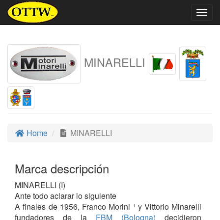
Togg
navig
MINARELLI
Home
MINARELLI
Marca descripción
MINARELLI (I)
Ante todo aclarar lo siguiente
A finales de 1956, Franco Morini ¹ y Vittorio Minarelli
fundadores de la
FBM (Bologna)
decidieron