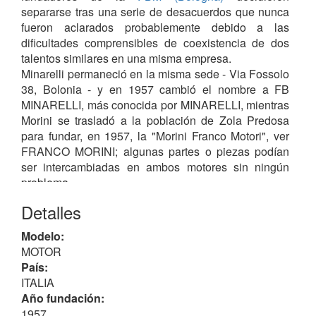
separarse tras una serie de desacuerdos que nunca
fueron aclarados probablemente debido a las
dificultades comprensibles de coexistencia de dos
talentos similares en una misma empresa.
Minarelli permaneció en la misma sede - Via Fossolo
38, Bolonia - y en 1957 cambió el nombre a FB
MINARELLI, más conocida por MINARELLI, mientras
Morini se trasladó a la población de Zola Predosa
para fundar, en 1957, la "Morini Franco Motori", ver
FRANCO MORINI; algunas partes o piezas podían
ser intercambiadas en ambos motores sin ningún
problema.
Detalles
Minarelli se dedicó a la fabricación de motores y solo
fabricó motocicletas de competición...
Modelo:
MOTOR
Cronologia de la firma
País:
1957
ITALIA
Lanzó los motores auxiliares "P3" y "P4" de 48 cc y el
Año fundación:
"P75" de 75 cc, además de uno de 125 y de 150 cc,
1957