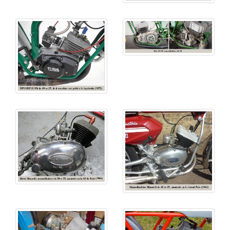
1980-1990
En 1982 se asoció con GARELLI apareciendo
motocicletas racing con el nombre Garelli sobre el
tanque. La marca fabricó esencialmente motores de
50 cc para equipar escúteres. La sociedad es
propiedad de Yamaha.
La producción se “afina” técnicamente, con motores
punta como:
• RV 4A 50 con refrigeración líquida,
• V1H 50 con admisión por
laminas
,
• DT 125
YPVS
, distribución mediante
láminas
refrigeración líquida con termostato y 22.2 CV/8 500
rpm
Resumen motores
Todos ellos monocilíndricos de
2T
, salvo la
excepción citada:
• AM5: 49 cc, distribución por
láminas
, 5 marchas,
refrigeración líquida, carburador Minarelli ø 21 mm;
equipa principalmente a: APRILIA, RIEJU, SHERCO
y YAMAHA entre otras