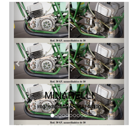
récord conseguido por TRIUMPH, el año anterior.
1969
Arteno Venturi – director de investigación y diseño de
motores de la firma – como piloto de una 175 (de
serie, 28 CV/8 300 rpm, 4 marchas, compresión
13.5:1 y 85 kg de peso, incluido el carenado de fibra
de vidrio) obtuvo en
Elvington
los siguientes cuatro
récords mundiales,:
• cuarto de milla en 14.19”, promedio 102 km/h
• milla en 39.63”, promedio 146.160 km/h
• kilómetro lanzado en 19.58”, promedio 183.810
km/h y
• milla lanzada en 31.53”, promedio 183.730 km/h
MINARELLI
1971
img/efemerides/MINARELLI 02.jpg
El 2 de octubre, el propio A. Venturi, alcanzó los
192.822 km/h, en el kilómetro lanzado, también en
Elvington
Aquel mismo año compitió en la pista británica, Piero
Cava con una Minarelli 100 carenada…