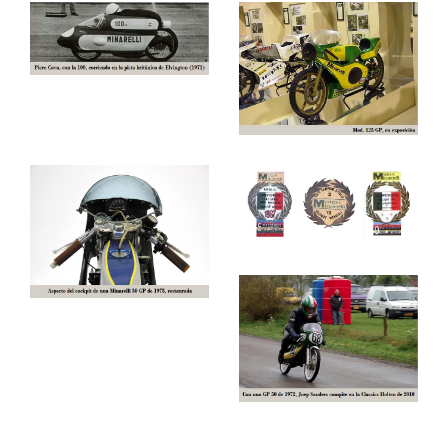
pacto en el que acordaron retirarse de las carreras de
velocidad y también en la competición de récords,
dominados por GILERA y MOTO GUZZI. Desde ese
momento, el único fabricante que entró seriamente en
la búsqueda de récords fue Minarelli.
1966
Fue ese año cuando consiguió batir los primeros
récords. Piero Cava con una Minarelli 75 estableció 5
récords mundiales de aceleración y resistencia en el
circuito de Monza
.
1967
Otello Buscherini, en el mismo circuito, con dos
nuevas máquinas de 50 y 175 montados en un
bastidor especial todo ello encerrado en un carenado
aerodinámico a fin de reducir la resistencia del aire;
con la 50 batió el récord del cuarto de milla
establecido, en 1965, por Rudolph Kunz con una
KREIDLER Grand Prix y, con la 175 superó el mismo