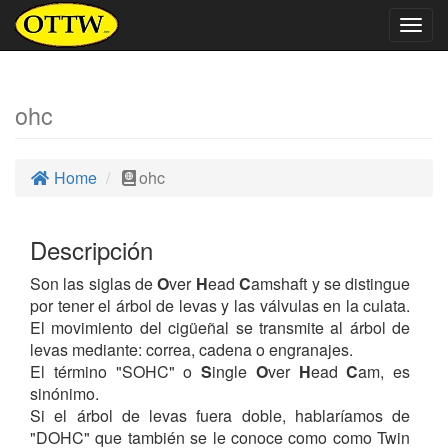
Togg
navig
ohc
Home
ohc
Descripción
Son las siglas de
O
ver
H
ead
C
amshaft y se distingue
por tener el árbol de levas y las válvulas en la culata.
El movimiento del cigüeñal se transmite al árbol de
levas mediante: correa, cadena o engranajes.
El término "SOHC" o
S
ingle
O
ver
H
ead
C
am, es
sinónimo.
Si el árbol de levas fuera doble, hablaríamos de
"DOHC" que también se le conoce como como Twin