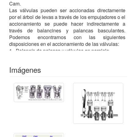
Cam.
Las válvulas pueden ser accionadas directamente
por el árbol de levas a través de los empujadores o el
accionamiento se puede hacer indirectamente a
través de balancines y palancas basculantes.
Podemos encontrarnos con las siguientes
disposiciones en el accionamiento de las válvulas:
1.- Balancín de palanca y válvulas en paralelo.
2.- Con empujadores de vaso invertido y válvulas en
paralelo.
Imágenes
3.- Con balancines y con las válvulas colocadas en
forma de "V". A este sistema también se le puede
denominar SOCH (Single OverHead Camshaf)
cuando accione 3 o 4 válvulas como ocurre en
algunos motores por ejemplo: la marca Honda
(VTEC) utiliza esta configuración.
4.- Doble árbol de levas, (Dohc), con las válvulas
colocadas en forma de "V". Es el accionamiento de
las válvulas preferido para la técnica del motor de 4 y
5 válvulas.