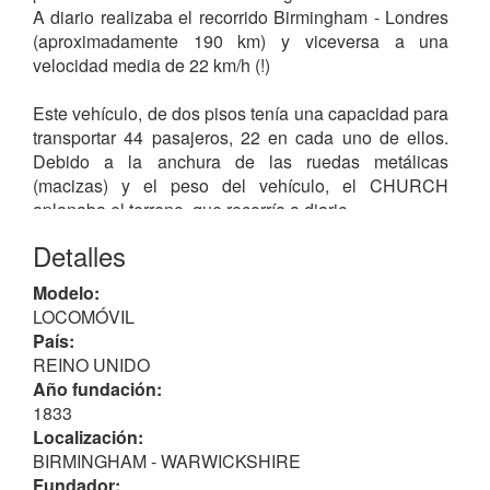
A diario realizaba el recorrido Birmingham - Londres
(aproximadamente 190 km) y viceversa a una
velocidad media de 22 km/h (!)
Este vehículo, de dos pisos tenía una capacidad para
transportar 44 pasajeros, 22 en cada uno de ellos.
Debido a la anchura de las ruedas metálicas
(macizas) y el peso del vehículo, el CHURCH
aplanaba el terreno, que recorría a diario.
Fue todo un éxito, aunque se desconoce el tiempo
Detalles
que estuvo en activo, pero fue la base para que años
después aparecieran las primeras leyes mundiales
Modelo:
de limitación de velocidad. Véase
Locomotive Act
o
LOCOMÓVIL
Red Flag Act
País:
REINO UNIDO
(¹) precedido por el
TREVITHICK
treinta años antes.
Año fundación:
(²) en 1861 se dictó una nueva ley, "Locomotive Act".
1833
Localización:
BIRMINGHAM - WARWICKSHIRE
Fundador: