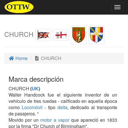
Togg
navig
CHURCH
Home
CHURCH
Marca descripción
CHURCH
(
UK
)
Walter Handcock fue el siguiente inventor de un
vehículo de tres ruedas - calificado en aquella época
como
Locomóvil
- tipo
delta
, dedicado al transporte
de pasajeros.
¹
Movido por un
motor a vapor
que apareció en 1833
por la firma "Dr Church of Birmingham".