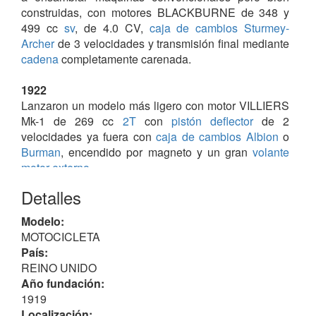
construidas, con motores BLACKBURNE de 348 y
499 cc
sv
, de 4.0 CV,
caja de cambios Sturmey-
Archer
de 3 velocidades y transmisión final mediante
cadena
completamente carenada.
1922
Lanzaron un modelo más ligero con motor VILLIERS
Mk-1 de 269 cc
2T
con
pistón deflector
de 2
velocidades ya fuera con
caja de cambios Albion
o
Burman
, encendido por magneto y un gran
volante
motor externo
.
Detalles
Modelos
Todos monocilíndricos de la firmas BLACKBURNE y
Modelo:
VILLIERS,
caja de cambios Sturmey-Archer
,
MOTOCICLETA
embrague accionado desde el manillar,
kick starter
,
País:
magneto
Lucas Magdyno
(opcional),
neumáticos
REINO UNIDO
Hutchinson
TT D/T 2.25 x 26",
transmisión P/S
Año fundación:
cadena / correa
, salvo las excepciones que se citan.
1919
• A: motor Villiers de 2.5 CV, caja de cambios propia
Localización: