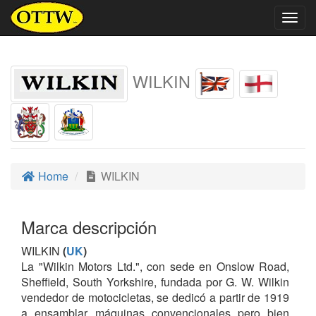
Togg
navig
WILKIN
Home
WILKIN
Marca descripción
WILKIN
(
UK
)
La "Wilkin Motors Ltd.", con sede en Onslow Road,
Sheffield, South Yorkshire, fundada por G. W. Wilkin
vendedor de motocicletas, se dedicó a partir de 1919
a ensamblar máquinas convencionales pero bien