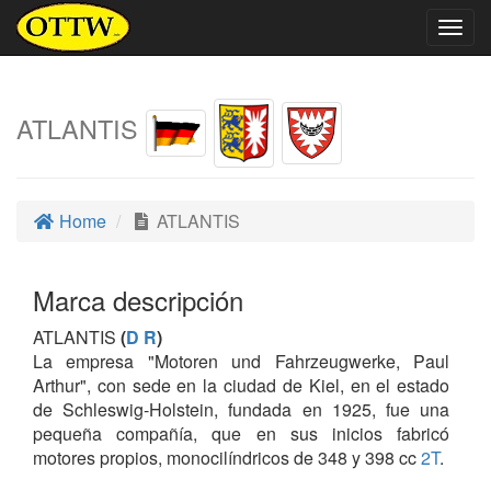
Togg
navig
ATLANTIS
Home
ATLANTIS
Marca descripción
ATLANTIS
(
D R
)
La empresa "Motoren und Fahrzeugwerke, Paul
Arthur", con sede en la ciudad de Kiel, en el estado
de Schleswig-Holstein, fundada en 1925, fue una
pequeña compañía, que en sus inicios fabricó
motores propios, monocilíndricos de 348 y 398 cc
2T
.