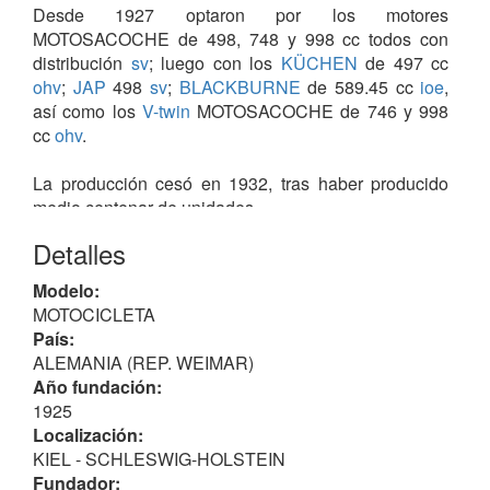
Desde 1927 optaron por los motores
MOTOSACOCHE de 498, 748 y 998 cc todos con
distribución
sv
; luego con los
KÜCHEN
de 497 cc
ohv
;
JAP
498
sv
;
BLACKBURNE
de 589.45 cc
ioe
,
así como los
V-twin
MOTOSACOCHE de 746 y 998
cc
ohv
.
La producción cesó en 1932, tras haber producido
medio centenar de unidades.
Detalles
No confundir con:
ATLANTIC (Aix-en-Provence)
,
ATLANTIC (Berlin)
ATLANTIC (Brackwede)
ni con
Modelo:
ATLANTIK (Bamberg)
.
MOTOCICLETA
País:
ALEMANIA (REP. WEIMAR)
Año fundación:
1925
Localización:
KIEL - SCHLESWIG-HOLSTEIN
Fundador: