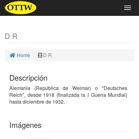
Togg
navig
D R
Home
D R
Descripción
Alemania (República de Weimar) o "Deutsches
Reich", desde 1918 (finalizada la I Guerra Mundial)
hasta diciembre de 1932.
Imágenes