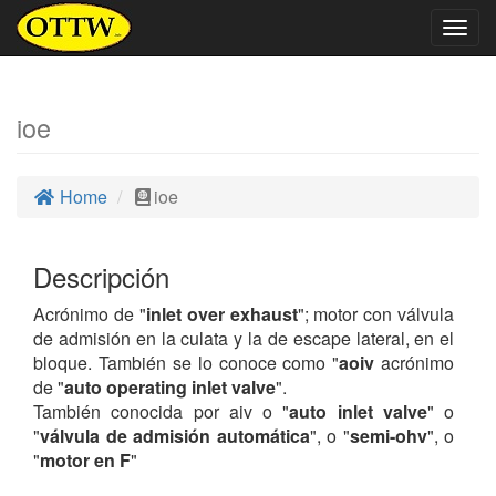
Togg
navig
ioe
Home
ioe
Descripción
Acrónimo de "
inlet over exhaust
"; motor con válvula
de admisión en la culata y la de escape lateral, en el
bloque. También se lo conoce como "
aoiv
acrónimo
de "
auto operating inlet valve
".
También conocida por aiv o "
auto inlet valve
" o
"
válvula de admisión automática
", o "
semi-ohv
", o
"
motor en F
"