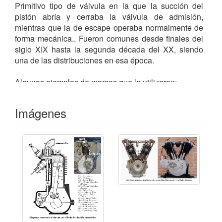
Primitivo tipo de válvula en la que la succión del
pistón abría y cerraba la válvula de admisión,
mientras que la de escape operaba normalmente de
forma mecánica.. Fueron comunes desde finales del
siglo XIX hasta la segunda década del XX, siendo
una de las distribuciones en esa época.
Algunos ejemplos de marcas que lo utilizaron:
BARTER
| BAYLEY FOUR |
CURTISS
(Hammondsport)
|
CYCLOTRACTEUR
|
DAYTON
Imágenes
(Dayton)
|
GARRARD (Birmingham)
|
GIVAUDAN
(Lyon)
|
LEVIS
|
LURQUIN & COUDERT
|
NEW ERA
(Dayton)
|
POWERFUL
|
RUDGE-WHITWORTH
|
VERUS
| ...