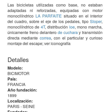
Las bicicletas utilizadas como base, no estaban
adaptadas ni reforzadas, equipadas con motor
monocilíndrico
LA PARFAITE
situado en el interior
del cuadro, sobre el eje de los pedales, tipo
Sloper
,
monocilíndrico de
4T
, distribución
ioe
, mono marcha,
únicamente freno delantero
de cuchara
y transmisión
directa mediante
correa
, con el particular y curioso
montaje del escape; ver iconografía
(¹) Pilotadas por: Albert Durey (40.4 kg), Andrée
Detalles
(41.40 kg), Bloomy (41 kg) y Vasseur (42 kg).
Modelo:
BICIMOTOR
País:
FRANCIA
Año fundación:
1899
Localización:
PARIS - SEINE
Fundador: