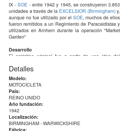
IX -
SOE
- entre 1942 y 1945, se construyeron 3.853
unidades a través de la
EXCELSIOR (Birmingham)
y,
aunque no fue utilizado por el
SOE
, muchos de ellos
fueron remitidos a un Regimiento de Paracaidistas y
utilizados en Arnhem durante la operación "Market
Garden"
Desarrollo
El prototipo original fue a partir de una idea del
Teniente Coronel John Dolphin, comandante en jefe
Detalles
del citado
SOE
y diseñado por Harry Lester.
El prototipo sobrepasó diversas pruebas de
Modelo:
descenso en la Escuela de Operaciones Especiales
MOTOCICLETA
en Arisaig, Escocia en 1942, y parece probable que
País:
fuera la primera motocicleta en dejarla caer desde un
REINO UNIDO
avión.
Año fundación:
1942
El prototipo fue enviado a la “Excelsior Ltd.” -
Localización:
EXCELSIOR (Birmingham)
- para su posterior
BIRMINGHAM - WARWICKSHIRE
desarrollo. Una serie de preproducción de máquinas
Fábrica: