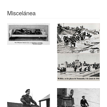
El diseño simple de la Welbike significó que era fácil
y rápido de producir y en 1942 entró en plena
Miscelánea
fabricación dada la urgencia por parte de las fuerza
aerotransportadas que los precisaban.
Se fabricaron alrededor de 4.000 unidades, 3.853
para ser exactos.
Una vez que en tierra lo único que necesitaba era
girar el manillar en la posición de bloqueo, elevar el
sillín, desplegar las estriberas, estando listo para
circular, todo ello en 11 segundos.
En 1943, fue ampliamente utilizado por las fuerzas de
asalto de tierra, incluidos los Comandos y los Royal
Marines en particular los desembarques en la playa
de Anzio (Italia) y Normandía (Francia).
En situaciones de combate, sin embargo, podía ser
complicado encontrar el contenedor. La diferencia de
peso entre un paracaidista y el contenedor que a