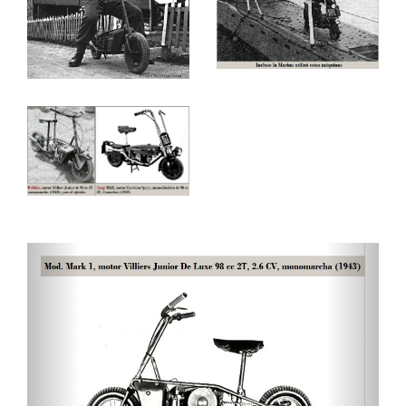
menudo significa que aterrizaba a cierta distancia,
muchos fueron capturados por fuerzas enemigas o
perdidos incluso antes de que pudieran ser
utilizados.
La escasa potencia y las pequeñas ruedas también
significaba un problema el poder circular en el campo
de batalla a menudo áspero y / o enfangado, lo que a
menudo fueron abandonadas por las tropas porque
era más fácil seguir a pie.
Otro problema para el Welbike fue cuando se
incrementó la producción en masa de planeadores
que podían transportar motocicletas más grandes y
potentes como las ROYAL ENFIELD (Redditch), WD -
WARTNABY & DRAPER...
Por los malos resultados en su utilización en
campaña, fue en los aeropuertos de la Royal Air
Force, donde fueron mejor aprovechados.