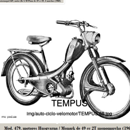
TEMPUS
img/auto-ciclo-velomotor/TEMPUS 05.jpg