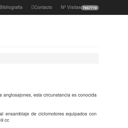
Bibliografía
Contacto
Nº Visitas
7657719
s anglosajones, esta circunstancia es conocida
 al ensamblaje de ciclomotores equipados con
49 cc