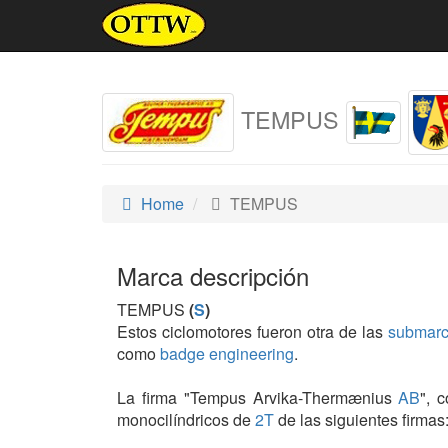
TEMPUS
Home
TEMPUS
Marca descripción
TEMPUS
(
S
)
Estos ciclomotores fueron otra de las
submarc
como
badge engineering
.
La firma "Tempus Arvika-Thermænius
AB
", 
monocilíndricos de
2T
de las siguientes fir