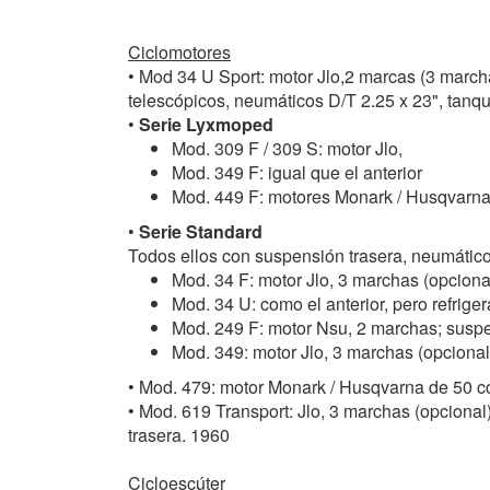
Ciclomotores
• Mod 34 U Sport: motor Jlo,2 marcas (3 marcha
telescópicos, neumáticos D/T 2.25 x 23", tanqu
•
Serie Lyxmoped
Mod. 309 F / 309 S: motor Jlo,
Mod. 349 F: igual que el anterior
Mod. 449 F: motores Monark / Husqvarna
•
Serie Standard
Todos ellos con suspensión trasera, neumático
Mod. 34 F: motor Jlo, 3 marchas (opciona
Mod. 34 U: como el anterior, pero refrige
Mod. 249 F: motor Nsu, 2 marchas; suspe
Mod. 349: motor Jlo, 3 marchas (opcional
• Mod. 479: motor Monark / Husqvarna de 50 
• Mod. 619 Transport: Jlo, 3 marchas (opciona
trasera. 1960
Cicloescúter