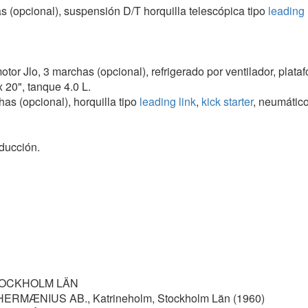
s (opcional), suspensión D/T horquilla telescópica tipo
leading 
motor Jlo, 3 marchas (opcional), refrigerado por ventilador, pl
 20", tanque 4.0 L.
has (opcional), horquilla tipo
leading link
,
kick starter
, neumático
ducción.
TOCKHOLM LÄN
RMÆNIUS AB., Katrineholm, Stockholm Län (1960)