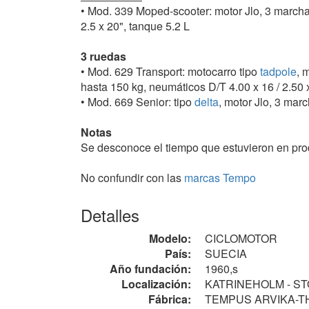
• Mod. 339 Moped-scooter: motor Jlo, 3 marcha
2.5 x 20", tanque 5.2 L
3 ruedas
• Mod. 629 Transport: motocarro tipo
tadpole
, 
hasta 150 kg, neumáticos D/T 4.00 x 16 / 2.50 x
• Mod. 669 Senior: tipo
delta
, motor Jlo, 3 marc
Notas
Se desconoce el tiempo que estuvieron en pro
No confundir con las
marcas Tempo
Detalles
Modelo:
CICLOMOTOR
País:
SUECIA
Año fundación:
1960,s
Localización:
KATRINEHOLM - S
Fábrica:
TEMPUS ARVIKA-THE