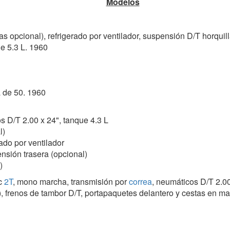
Modelos
s opcional), refrigerado por ventilador, suspensión D/T horquil
e 5.3 L. 1960
 de 50. 1960
s D/T 2.00 x 24", tanque 4.3 L
l)
rado por ventilador
nsión trasera (opcional)
)
cc
2T
, mono marcha, transmisión por
correa
, neumáticos D/T 2.00
l), frenos de tambor D/T, portapaquetes delantero y cestas en