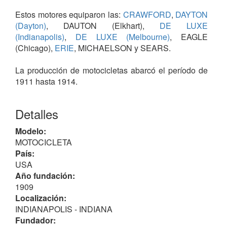
Estos motores equiparon las:
CRAWFORD
,
DAYTON
(Dayton)
, DAUTON (Elkhart),
DE LUXE
(Indianapolis)
,
DE LUXE (Melbourne)
, EAGLE
(Chicago),
ERIE
, MICHAELSON y SEARS.
La producción de motocicletas abarcó el período de
1911 hasta 1914.
Entre 1909 y 1921 fabricó automóviles, bajo el
Detalles
nombre BROOK-SPACKE.
Modelo:
MOTOCICLETA
País:
USA
Año fundación:
1909
Localización:
INDIANAPOLIS - INDIANA
Fundador: