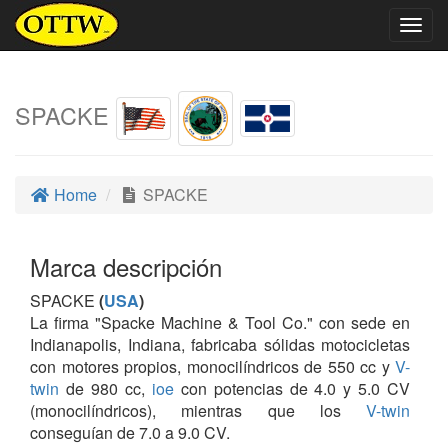
Togg
navig
SPACKE
Home
SPACKE
Marca descripción
SPACKE
(
USA
)
La firma "Spacke Machine & Tool Co." con sede en
Indianapolis, Indiana, fabricaba sólidas motocicletas
con motores propios, monocilíndricos de 550 cc y
V-
twin
de 980 cc,
ioe
con potencias de 4.0 y 5.0 CV
(monocilíndricos), mientras que los
V-twin
conseguían de 7.0 a 9.0 CV.