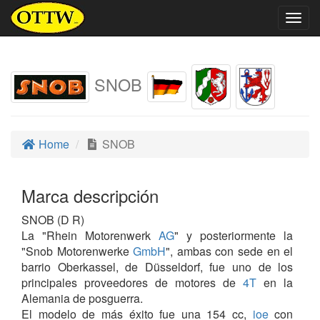
Togg
navig
SNOB
Home
SNOB
Marca descripción
SNOB (D R)
La "Rhein Motorenwerk
AG
" y posteriormente la
"Snob Motorenwerke
GmbH
", ambas con sede en el
barrio Oberkassel, de Düsseldorf, fue uno de los
principales proveedores de motores de
4T
en la
Alemania de posguerra.
El modelo de más éxito fue una 154 cc,
ioe
con