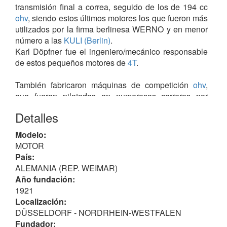
transmisión final a correa, seguido de los de 194 cc
ohv
, siendo estos últimos motores los que fueron más
utilizados por la firma berlinesa WERNO y en menor
número a las
KULI (Berlin)
.
Karl Döpfner fue el ingeniero/mecánico responsable
de estos pequeños motores de
4T
.
También fabricaron máquinas de competición
ohv
,
que fueron pilotadas en numerosas carreras por
Pong y Mischke que tuvieron que luchar contra las
Detalles
BEKAMO
y DKW, de
2T
.
Modelo:
MOTOR
País:
ALEMANIA (REP. WEIMAR)
Año fundación:
1921
Localización:
DÜSSELDORF - NORDRHEIN-WESTFALEN
Fundador: