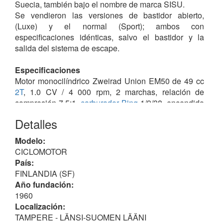
Suecia, también bajo el nombre de marca SISU.
Se vendieron las versiones de bastidor abierto,
(Luxe) y el normal (Sport); ambos con
especificaciones idénticas, salvo el bastidor y la
salida del sistema de escape.
Especificaciones
Motor monocilíndrico Zweirad Union EM50 de 49 cc
2T
, 1.0 CV / 4 000 rpm, 2 marchas, relación de
compresión 7.5:1,
carburador Bing
1/9/38, encendido
Bosch LM/UR1/115/185L3,
bujía Bosch
W 175 T1,
Detalles
batería 6 V, transmisión final por
cadena
, neumáticos
D/T 1.5 x 23", suspensiones D/T horquilla telescópica
Modelo:
hidráulica / amortiguadores (2) y tanque combustible
CICLOMOTOR
de 5.5 L.
País:
FINLANDIA (SF)
Notas
Año fundación:
Se desconoce si tuvo relación con la "Suomen
1960
Autoteollisuus
Oy
", con sede en Helsinki, fabricante
Localización:
de los camiones SISU desde 1932 y presente en la
TAMPERE - LÄNSI-SUOMEN LÄÄNI