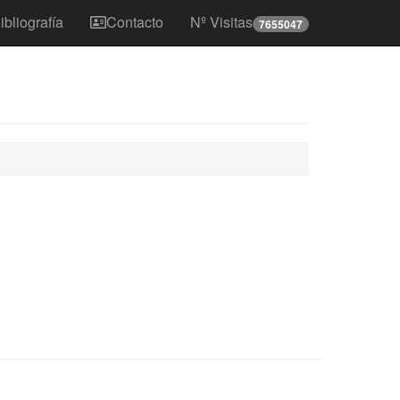
ibliografía
Contacto
Nº Visitas
7655047