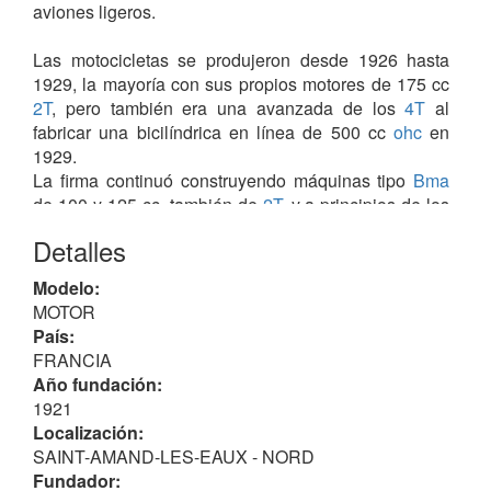
aviones ligeros.
Las motocicletas se produjeron desde 1926 hasta
1929, la mayoría con sus propios motores de 175 cc
2T
, pero también era una avanzada de los
4T
al
fabricar una bicilíndrica en línea de 500 cc
ohc
en
1929.
La firma continuó construyendo máquinas tipo
Bma
de 100 y 125 cc, también de
2T
, y a principios de los
años 30 el ingeniero italiano Giuseppe Remondan se
Detalles
unió a la firma diseñando una gama de motores que
fueron muy bien recibidos.
Modelo:
MOTOR
Finalizada la II Guerra Mundial se dedicó a las
País:
motocicletas ligeras de 100, 125 y 175 cc de
2T
.
FRANCIA
Modelos
Año fundación:
Todos monocilíndricos de
2T
1921
- Mod. AH: 100 cc. 1948
Localización:
- Mod. AH: 125 cc. 1948
SAINT-AMAND-LES-EAUX - NORD
- Mod. AK / AL / AM: 125 cc. 1951
Fundador: