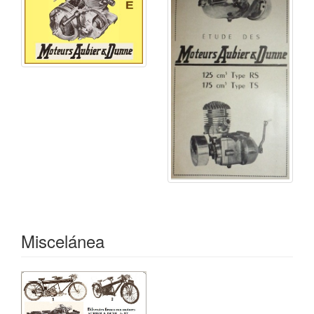
La marca fue absorbida por
AUTOMOTO
a principios
de 1951, convirtiéndose en una filial de la misma.
Curiosidades
John Dunne casó con Suzanne Aubier - hija del
fundador de la marca - mientras estaba como militar
en una base de Libourne (Francia), durante la I
Guerra Mundial. Finalizada esta y después de una
breve estancia en Magnolia, Illinois regresó a
Francia.
Miscelánea