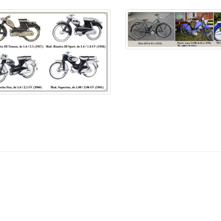
cencia) monocilíndrica de 248 cc
ohv
, transmisión por
eje
. 1956
 de 250 cc
ohc
. 1955
9-1961
ilador de refrigeración motor,
kick start
, bastidor de sección t
cambio de marchas mediante pedal, llantas de disco, frenos de
ón final completamente carenada, tanque combustible debajo de
.8 L/100 km, velocidad 45 km/h. 1963-1964
 65 km/h 1963 - 1964
rma
HERCULES (Nürnberg)
y, su planta de fabricación fue util