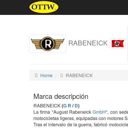
RABENEICK
Home
RABENEICK
Marca descripción
RABENEICK
(
G R
/
D
)
La firma "August Rabeneick
GmbH
", con sed
motocicletas ligeras, equipadas con motore
Tras el intervalo de la guerra, fabricó motocic