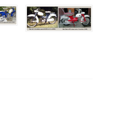
ubular, suspensión D/T horquilla tipo
leading link
 tambor D/T ø 105 mm, neumáticos D/T 3.00 - 12"
l asiento de 8.1 L (incluida reserva de 1.5 L),
izada por SACHS.