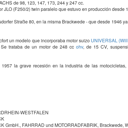
CHS de 98, 123, 147, 173, 244 y 247 cc.
or JLO (F250/2) twin paralelo que estuvo en producción desde 
ichsdorfer Straße 80, en la misma Brackwede - que desde 1946 ya
cfort un modelo que incorporaba motor suizo
UNIVERSAL (Will
s. Se trataba de un motor de 248 cc
ohv
, de 15 CV, suspensi
y 1957 la grave recesión en la industria de las motocicletas
c:
 1953 - 1954
RDRHEIN-WESTFALEN
CK
 salvo las excepciones que se citan:
GmbH., FAHRRAD und MOTORRADFABRIK, Brackwede, West