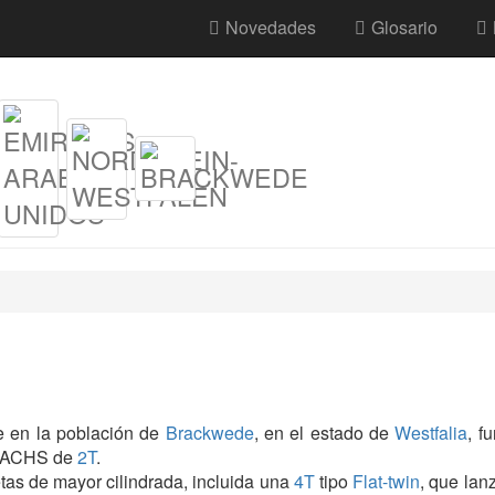
Novedades
Glosario
e en la población de
Brackwede
, en el estado de
Westfalia
, f
s SACHS de
2T
.
letas de mayor cilindrada, incluida una
4T
tipo
Flat-twin
, que lan