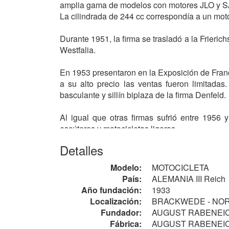
amplia gama de modelos con motores JLO y SA
La cilindrada de 244 cc correspondía a un mot
Durante 1951, la firma se trasladó a la Frier
Westfalia.
En 1953 presentaron en la Exposición de Fran
a su alto precio las ventas fueron limitada
basculante y sillín biplaza de la firma Denfeld.
Al igual que otras firmas sufrió entre 1956 
escúteres y motocicletas ligeras.
Detalles
Velomotores
Equipados con motor
CYCLEMASTER
de 33 c
Modelo:
MOTOCICLETA
• CM 32, Taxi: de 0.9 CV. 1951 - 1959
País:
ALEMANIA III Reich
• M 53: de 1.0 CV, transmisión final por
correa
.
Año fundación:
1933
Localización:
BRACKWEDE - NO
Ciclomotores
Fundador:
AUGUST RABENEI
Equipados con motor SACHS de 48 cc de
2T
,
Fábrica:
AUGUST RABENEICK 