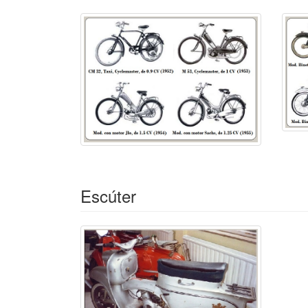
• Mod. Con motor
UNIVERSAL (Willisau)
, (li
• Rabenerick-Opti: motor
OPTI
, monocilíndrico
• Super Sport MkIV: de 2 y 3 velocidades. 195
• Super Sport MkV: 3 velocidades. 1958
Escúteres
Común a ambos: motor SACHS 49 cc, turbo vent
/ basculante con amortiguadores hidráulicos, 
con banda lateral blanca,
cadena
de transmisi
faro de ø 130 mm y 78 kg.
• R 50: de 2.2 / 2.6 CV, 3 marchas, consumo 1
• R 50 Super: de 4.3 CV, 4 marchas, velocidad
Escúter
En 1964, RABENEICK fue absorbida por la fi