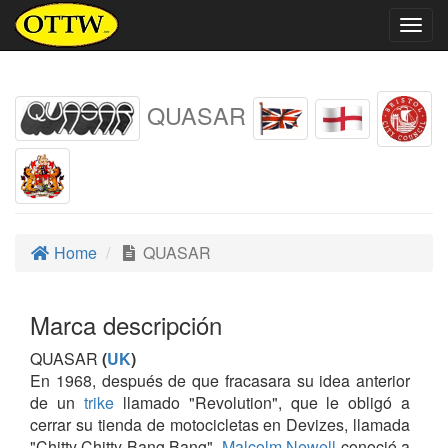
Togg
navig
QUASAR
Home
QUASAR
Marca descripción
QUASAR
(
UK
)
En 1968, después de que fracasara su idea anterior
de un
trike
llamado "Revolution", que le obligó a
cerrar su tienda de motocicletas en Devizes, llamada
"Chitty Chitty Bang Bang",
Malcolm Newell
conoció a