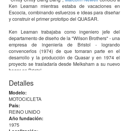
Ken Leaman mientras estaba de vacaciones en
Escocia, combinando esfuerzos e ideas para diseñar
y construir el primer prototipo del QUASAR.
Ken Leaman trabajaba como ingeniero jefe del
departamento de diseño de la "Wilson Brothers" - una
empresa de ingeniería de Bristol - logrando
convencerlos (1974) de que tomaran parte en el
desarrollo y la producción de Quasar y en 1974 el
proyecto se trasladaría desde Melksham a su nuevo
hogar en Bristol
Detalles
Motocicleta carenada y cubierta, con aspecto de
automóvil, pero con sólo dos ruedas. Equipadas con
Modelo:
motor RELIANT tetracilíndrico de 848 cc de tan sólo
MOTOCICLETA
41 CV de potencia a 5.500 rpm, - el mismo que se
País:
utilizaba en el triciclo de esta marca - refrigerado por
REINO UNIDO
agua, pero gracias a su línea aerodinámica, podía
Año fundación:
alcanzar los 176 Km./h como velocidad máxima.
1975
Poseía una caja de cambios de 4 velocidades con