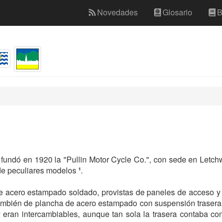
Novedades
Glosario
B
, fundó en 1920 la "Pullin Motor Cycle Co.", con sede en Letch
 de peculiares modelos
¹
.
e acero estampado soldado, provistas de paneles de acceso y 
a también de plancha de acero estampado con suspensión traser
 eran intercambiables, aunque tan sola la trasera contaba co