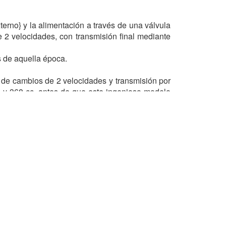
terno} y la alimentación a través de una válvula
e 2 velocidades, con transmisión final mediante
s de aquella época.
a de cambios de 2 velocidades y transmisión por
8 y 368 cc, antes de que este ingenioso modelo