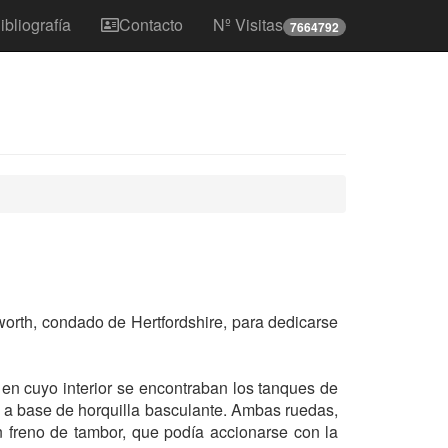
ibliografía
Contacto
Nº Visitas
7664792
worth, condado de Hertfordshire, para dedicarse
en cuyo interior se encontraban los tanques de
a a base de horquilla basculante. Ambas ruedas,
n freno de tambor, que podía accionarse con la