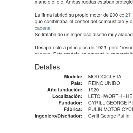
mano o el pie. Ambas ruedas estaban protegid
La firma fabricó su propio motor de 200 cc
2T
,
que combinaba el control del combustible y el
cadena
.
Se trataba de un ingenioso diseño muy alabado
Desapareció a principios de 1923, pero "resuc
cadena
. Este modelo se empezó a comercializ
desapareciera definitivamente a finales de aqu
Detalles
(¹) ver ASCOT PULLIN y
POWERWHEEL
.
Modelo:
MOTOCICLETA
País:
REINO UNIDO
Año fundación:
1920
Localización:
LETCHWORTH - H
Fundador:
CYRILL GEORGE P
Fábrica:
PULIN MOTOR CYCLE C
Ingeniero/Diseñador:
Cyrill George Pullin