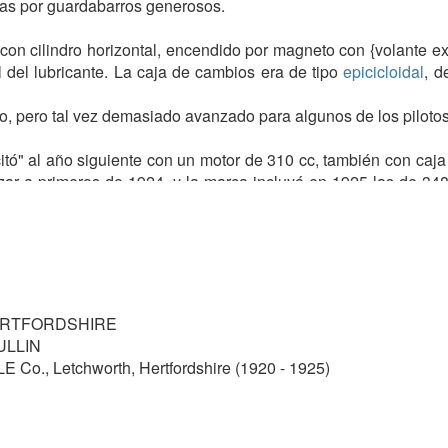
as por guardabarros generosos.
 con cilindro horizontal, encendido por magneto con {volante ex
 del lubricante. La caja de cambios era de tipo
epicicloidal
, d
, pero tal vez demasiado avanzado para algunos de los piloto
itó" al año siguiente con un motor de 310 cc, también con caj
ar a primeros de 1924, y la marca incluyó en 1925 las de 34
el año.
ERTFORDSHIRE
ULLIN
o., Letchworth, Hertfordshire (1920 - 1925)