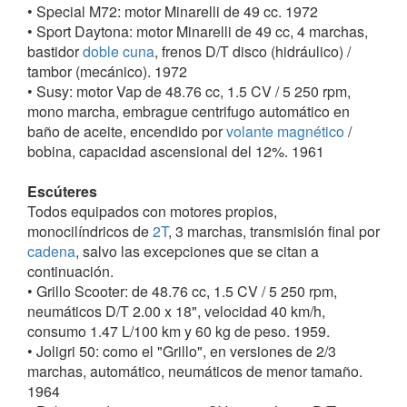
• Special M72: motor Minarelli de 49 cc. 1972
• Sport Daytona: motor Minarelli de 49 cc, 4 marchas,
bastidor
doble cuna
, frenos D/T disco (hidráulico) /
tambor (mecánico). 1972
• Susy: motor Vap de 48.76 cc, 1.5 CV / 5 250 rpm,
mono marcha, embrague centrifugo automático en
baño de aceite, encendido por
volante magnético
/
bobina, capacidad ascensional del 12%. 1961
Escúteres
Todos equipados con motores propios,
monocilíndricos de
2T
, 3 marchas, transmisión final por
cadena
, salvo las excepciones que se citan a
continuación.
• Grillo Scooter: de 48.76 cc, 1.5 CV / 5 250 rpm,
neumáticos D/T 2.00 x 18", velocidad 40 km/h,
consumo 1.47 L/100 km y 60 kg de peso. 1959.
• Joligri 50: como el "Grillo", en versiones de 2/3
marchas, automático, neumáticos de menor tamaño.
1964