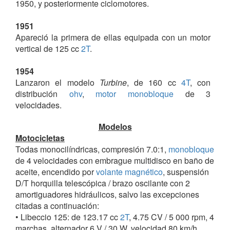
1950, y posteriormente ciclomotores.
1951
Apareció la primera de ellas equipada con un motor
vertical de 125 cc
2T
.
1954
Lanzaron el modelo
Turbine
, de 160 cc
4T
, con
distribución
ohv
,
motor monobloque
de 3
velocidades.
Modelos
1955
Motocicletas
Entró en producción la
Turbine 175
de iguales
Todas monocilíndricas, compresión 7.0:1,
monobloque
características que el anterior, pero con 4 velocidades
de 4 velocidades con embrague multidisco en baño de
aceite, encendido por
volante magnético
, suspensión
1956
D/T horquilla telescópica / brazo oscilante con 2
La 125 se substituyó por el modelo
Sirocco
de 150 cc
amortiguadores hidráulicos, salvo las excepciones
2T
. Apareció el primer ciclomotor modelo
Grillo
con
citadas a continuación:
motor VAP de 48 cc
2T
. A finales de aquel año
• Libeccio 125: de 123.17 cc
2T
, 4.75 CV / 5 000 rpm, 4
presentaron en el
EICMA
de Milán, un nuevo modelo
marchas, alternador 6 V / 30 W, velocidad 80 km/h,
de motocicleta, la
Solano
de 125 cc
4T
.