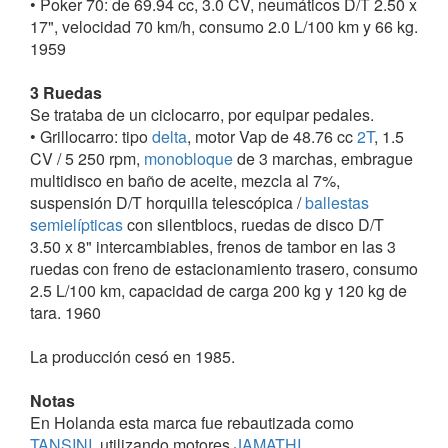
• Poker 70: de 69.94 cc, 3.0 CV, neumáticos D/T 2.50 x
17", velocidad 70 km/h, consumo 2.0 L/100 km y 66 kg.
1959
3 Ruedas
Se trataba de un ciclocarro, por equipar pedales.
• Grillocarro: tipo
delta
, motor Vap de 48.76 cc
2T
, 1.5
CV / 5 250 rpm,
monobloque
de 3 marchas, embrague
multidisco en baño de aceite, mezcla al 7%,
suspensión D/T horquilla telescópica /
ballestas
semielípticas
con silentblocs, ruedas de disco D/T
3.50 x 8" intercambiables, frenos de tambor en las 3
ruedas con freno de estacionamiento trasero, consumo
2.5 L/100 km, capacidad de carga 200 kg y 120 kg de
tara. 1960
La producción cesó en 1985.
Notas
En Holanda esta marca fue rebautizada como
TANSINI
, utilizando motores
JAMATHI
.