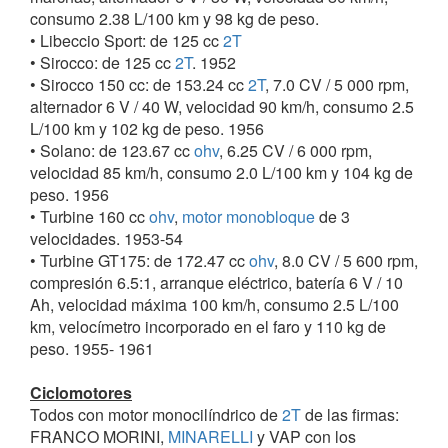
consumo 2.38 L/100 km y 98 kg de peso.
• Libeccio Sport: de 125 cc
2T
1960
• Sirocco: de 125 cc
2T
. 1952
Hasta ese año la firma mantuvo en catálogo diversos
• Sirocco 150 cc: de 153.24 cc
2T
, 7.0 CV / 5 000 rpm,
modelos de ciclomotores con alguna modificación de
alternador 6 V / 40 W, velocidad 90 km/h, consumo 2.5
detalle, entre los cuales destacó el
Grillo Veloce
, pero
L/100 km y 102 kg de peso. 1956
también prosiguieron fabricando motocicletas ligeras,
• Solano: de 123.67 cc
ohv
, 6.25 CV / 6 000 rpm,
ampliándose la gama con el modelo
Libeccio
de 125
velocidad 85 km/h, consumo 2.0 L/100 km y 104 kg de
cc, 4 marchas;
Libeccio Sport
, y
Solano
de 125 cc
peso. 1956
ohv
con válvulas comandadas por
varillas de empuje
• Turbine 160 cc
ohv
,
motor monobloque
de 3
y balancines, con
motor monobloque
también de 4
velocidades. 1953-54
velocidades.
• Turbine GT175: de 172.47 cc
ohv
, 8.0 CV / 5 600 rpm,
compresión 6.5:1, arranque eléctrico, batería 6 V / 10
1961
Ah, velocidad máxima 100 km/h, consumo 2.5 L/100
Apareció un ciclomotor con transmisión por rodillo,
km, velocímetro incorporado en el faro y 110 kg de
cambio automático de 2 velocidades
peso. 1955- 1961
1964
Ciclomotores
Se presento el mini escúter
Joligri
con motor de 49 cc
Todos con motor monocilíndrico de
2T
de las firmas:
2T
, con el mismo tipo de transmisión y caja de
FRANCO MORINI,
MINARELLI
y VAP con los
cambios, pero a diferencia del ciclomotor poseía una