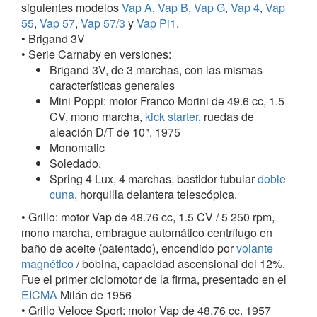
siguientes modelos
Vap A
,
Vap B
,
Vap G
,
Vap 4
,
Vap
particular carrocería.
55
,
Vap 57
,
Vap 57/3
y
Vap Pi1
.
• Brigand 3V
1970-1985
• Serie Carnaby en versiones:
En el curso de la década de los setenta, la
Brigand 3V, de 3 marchas, con las mismas
producción se centró en los ciclomotores, realizando
características generales
numerosas versiones como los turísticos (mono
Mini Poppi: motor Franco Morini de 49.6 cc, 1.5
marcha, por rodillo centrífugo con o sin variador de
CV, mono marcha,
kick starter
, ruedas de
velocidad); deportivos (con cambio de 3, 4 e incluso 6
aleación D/T de 10". 1975
marchas), manteniéndose la gama de ciclomotores
Monomatic
así hasta 1985 (de forma exclusiva) con los modelos
Soledado.
Spring 4 Lux
, 4 marchas, bastidor tubular
doble cuna
,
Spring 4 Lux, 4 marchas, bastidor tubular
doble
horquilla delantera telescópica; el
Brigand 3V
, de 3
cuna
, horquilla delantera telescópica.
marchas, con las mismas características generales;
el
Carnaby
con cuatro versiones.
• Grillo: motor Vap de 48.76 cc, 1.5 CV / 5 250 rpm,
mono marcha, embrague automático centrífugo en
baño de aceite (patentado), encendido por
volante
magnético
/ bobina, capacidad ascensional del 12%.
Fue el primer ciclomotor de la firma, presentado en el
EICMA
Milán de 1956
• Grillo Veloce Sport: motor Vap de 48.76 cc. 1957