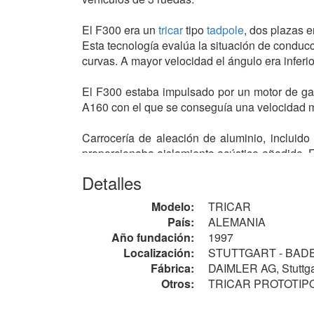
El F300 era un
tricar
tipo
tadpole
, dos plazas e
Esta tecnología evalúa la situación de conducc
curvas. A mayor velocidad el ángulo era inferi
El F300 estaba impulsado por un motor de gaso
A160 con el que se conseguía una velocidad m
Carrocería de aleación de aluminio, incluid
proporcionaba aislamiento acústico añadido. El
600 kg.
Detalles
Se accedía a su interior a través de 2 puerta
Modelo:
TRICAR
salpicadero de estilo aeronáutico, con asiento
País:
ALEMANIA
Año fundación:
1997
En ningún momento hubo planes para producirl
Localización:
STUTTGART - BA
Fábrica:
DAIMLER AG, Stuttga
Nota
Otros:
TRICAR PROTOTIP
En el año 2006 realizaron un motofurgón tipo
d