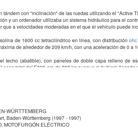
n tándem con "inclinación" de las ruedas utilizando el "Active Ti
ión y un ordenador utilizaba un sistema hidráulico para el contr
or que a velocidades moderadas en el que el vehículo puede incl
lina de 1600 cc tetracilíndrico en línea, con distribución
ohc
áxima de alrededor de 209 km/h, con una aceleración de 0 a 1
o el techo (abatible), con paneles de doble capa relleno de 
 peso total del F300 era de 800 kg aunque si hubiera llegado a 
s (delantera izquierda, y trasera derecha). El interior del 
s en tándem.
o en serie.
DEN-WÜRTTEMBERG
rt, Baden-Württemberg (1997 - 1997)
O, MOTOFURGÓN ELÉCTRICO
elta
, con motor eléctrico, denominado
Gem MK1
, para transport