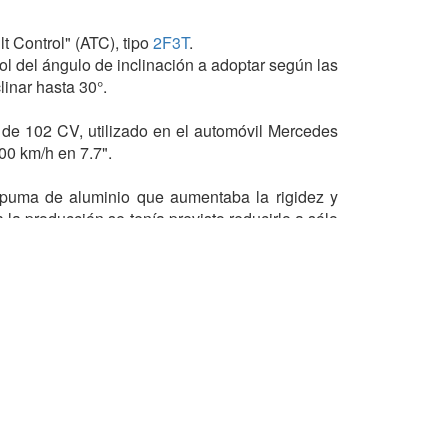
lt Control" (ATC), tipo
2F3T
.
ol del ángulo de inclinación a adoptar según las
inar hasta 30°.
de 102 CV, utilizado en el automóvil Mercedes
00 km/h en 7.7".
espuma de aluminio que aumentaba la rigidez y
la producción se tenía previsto reducirlo a sólo
vehículo, fue diseñado como un avión jet con un
e.