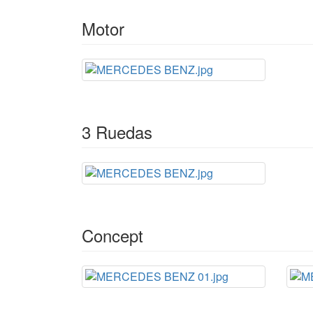
Curiosidades
Origen del nombre de marca, ver
Motor
Mercedes
.
3 Ruedas
Concept