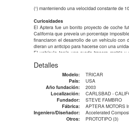
(¹) manteniendo una velocidad constante de 10
Curiosidades
El Aptera fue un bonito proyecto de coche f
California que preveía un porcentaje imposibl
financiaron el desarrollo de un vehículo con
dieran un anticipo para hacerse con una unida
El vehículo tenía una rueda trasera motriz y
transmisión P/S
CVT
/
correa
. Diseñado por J
Detalles
récord y con casi 4.40 metros de largo, apena
quedó en un sueño de "iluminados" anticipado
Modelo:
TRICAR
País:
USA
Notas
Año fundación:
2003
Pese a varias ampliaciones de capital y al des
Localización:
CARLSBAD - CALI
entregar ninguna unidad ya que la crisis fina
Fundador:
STEVE FAMBRO
inversores chinos de los que, por el momento,
Fábrica:
APTERA MOTORS Inc.,
Ingeniero/Diseñador:
Accelerated Composit
Steve Fambro, fundador de Aptera, figuró lueg
Otros:
PROTOTIPO (3)