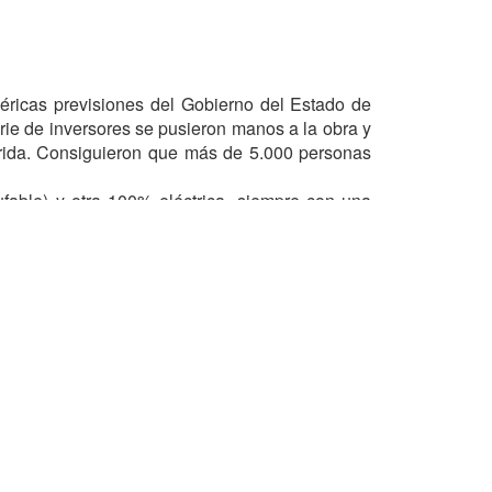
éricas previsiones del Gobierno del Estado de
rie de inversores se pusieron manos a la obra y
íbrida. Consiguieron que más de 5.000 personas
ufable) y otra 100% eléctrica, siempre con una
El prototipo tenía un coeficiente aerodinámico
 carlinga de una avioneta moderna, el Aptera se
olver los anticipos de los clientes sin llegar a
e en quiebra fue adquirida - como no - por unos