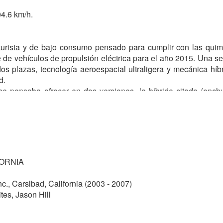
4.6 km/h.
uturista y de bajo consumo pensado para cumplir con las quim
e de vehículos de propulsión eléctrica para el año 2015. Una se
 dos plazas, tecnología aeroespacial ultraligera y mecánica h
d.
 se pensaba ofrecer en dos versiones, la híbrida citada (ench
ason Hill, que estuvo en el equipo que creó el Smart Fortwo. 
s pesaba 385 kilos en vacío. Con un habitáculo parecido a la
s a su tiempo.
arrollo de varios prototipos, al final la empresa tuvo que dev
FORNIA
nciera mundial de 2008 le golpeó con fuerza y tras declarars
 se desconocen sus intenciones.
 Carslbad, California (2003 - 2007)
es, Jason Hill
o como uno de los asesores técnicos de
LIT
.