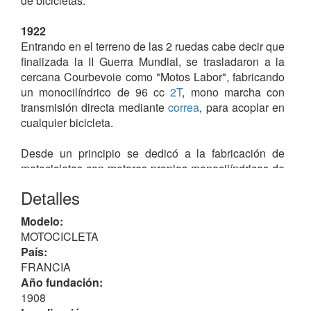
de bicicletas.
1922
Entrando en el terreno de las 2 ruedas cabe decir que
finalizada la II Guerra Mundial, se trasladaron a la
cercana Courbevoie como "Motos Labor", fabricando
un monocilíndrico de 96 cc
2T
, mono marcha con
transmisión directa mediante
correa
, para acoplar en
cualquier bicicleta.
Desde un principio se dedicó a la fabricación de
motocicletas con motores propios monocilíndricas de
2T
, así como de
2T
y
4T
de otros fabricantes como
Detalles
AMC (Clermont-Ferrand)
y
ZÜRCHER
.
Modelo:
1924
MOTOCICLETA
Fue absorbida por ALCYON, que prosiguió la
País:
producción, pero de motocicletas ligeras de 265 cc
FRANCIA
2T
y los
Bma
ambos con motores
AMC (Clermont-
Año fundación:
Ferrand)
.
1908