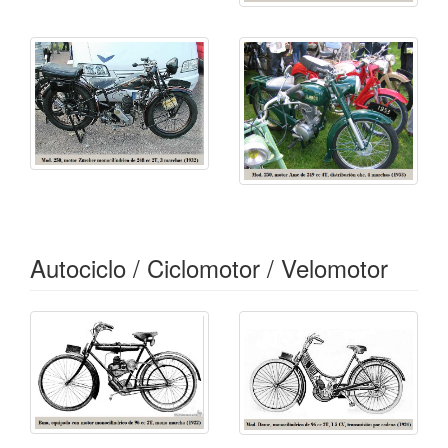
tarde en diversas máquina ALCYON. 1920-1922
Otras
marcas absorbidas por Alcyon
.
Autociclo / Ciclomotor / Velomotor