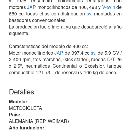
y 1925 ensambló motocicletas equipadas con
motores
JAP
monocilíndricos de 400, 498 y
V-twin
de
680 cc, todas ellas con distribución
sv
, montados en
bastidores convencionales.
La producción fue efímera, ya que desapareció al año
siguiente.
Características del modelo de 400 cc:
Motor monocilíndrico
JAP
de 397.4 cc
sv
, de 5.9 CV /
2 400 rpm, tres marchas, {kick-starter}, ruedas D/T 26
x 2.5", neumáticos Continental o Excelsior, tanque
combustible 12 L (3 L de reserva) y 100 kg de peso.
Sin relación con sus homónimas:
HERMES
Detalles
(Hamburg)
,
HERMES (NL)
y HERMES (Varberg).
Modelo:
MOTOCICLETA
País:
ALEMANIA (REP. WEIMAR)
Año fundación: