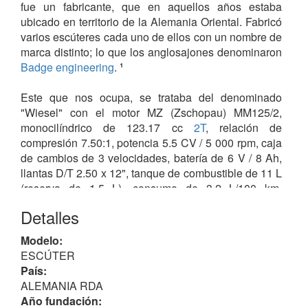
fue un fabricante, que en aquellos años estaba
ubicado en territorio de la Alemania Oriental. Fabricó
varios escúteres cada uno de ellos con un nombre de
marca distinto; lo que los anglosajones denominaron
Badge engineering
.
¹
Este que nos ocupa, se trataba del denominado
"Wiesel" con el motor MZ (Zschopau) MM125/2,
monocilíndrico de 123.17 cc
2T
, relación de
compresión 7.50:1, potencia 5.5 CV / 5 000 rpm, caja
de cambios de 3 velocidades, batería de 6 V / 8 Ah,
llantas D/T 2.50 x 12", tanque de combustible de 11 L
(reserva de 1.5 L), consumo de 3.2 L/100 km,
velocidad máxima de 60 km/h y peso 124 Kg.
Detalles
De este escúter se fabricaron un total de 57.400
Modelo:
unidades, repartidas de la siguiente manera:
ESCÚTER
• (1956) 13.827
País:
• (1957) 16.097
ALEMANIA RDA
• (1958) 20.894
Año fundación: