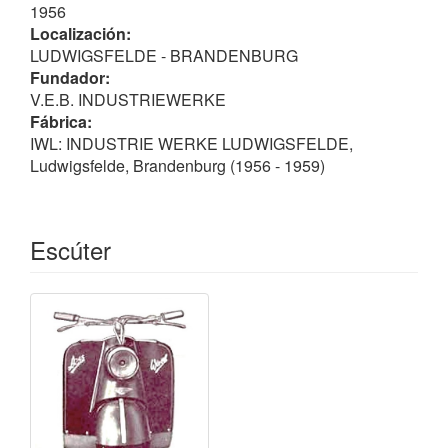
• (1959) 6.582
1956
Localización:
Notas
LUDWIGSFELDE - BRANDENBURG
No confundir con
MOTA WIESEL
.
Fundador:
(¹) Las otras marcas fueron:
BERLIN
,
PITTY
y TROLL
V.E.B. INDUSTRIEWERKE
(Ludwigsfelde)
Fábrica:
IWL: INDUSTRIE WERKE LUDWIGSFELDE,
Ludwigsfelde, Brandenburg (1956 - 1959)
Escúter