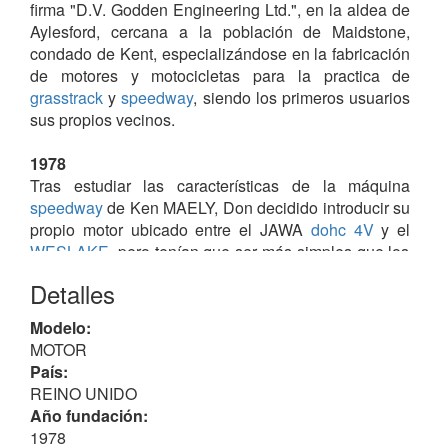
firma "D.V. Godden Engineering Ltd.", en la aldea de
Aylesford, cercana a la población de Maidstone,
condado de Kent, especializándose en la fabricación
de motores y motocicletas para la practica de
grasstrack
y
speedway
, siendo los primeros usuarios
sus propios vecinos.
1978
Tras estudiar las características de la máquina
speedway
de Ken MAELY, Don decidido introducir su
propio motor ubicado entre el JAWA
dohc
4V
y el
WESLAKE
, pero tenían que ser más simples que los
primeros y más rápidos que los últimos.
Detalles
Así nació la "GR500 Mk1"; un deportivo
4V
con
distribución
ohc
, con
leva impulsada por cadena
.
Modelo:
Este motor fue el "pistoletazo" para dar "salida" a los
MOTOR
"viejos" motores de 500 cc
2V
. Ahora el cliente de
País:
Godden podría comprar un motor junto con el
REINO UNIDO
bastidor Godden y, cuando en la década de los 90 se
Año fundación:
introdujo el sistema
leading link
, Godden también
1978