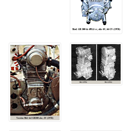
JAWA mediante la introducción del nuevo sistema de
4V
.
En 1975 Don instaló un Weslake MK1 en una de sus
máquinas DGS compitiendo contra las JAWA.
Muchos campeonatos fueron ganados por "pilotos
Godden", como: Bewdley Bonanza, Kent Kracker,
Lydden, Wimborne Whoppa, etc., dando testimonio
de la "fuerza" de Don como constructor.
La Godden GR500, pudo verse en acción durante
años en las carreras en todo el mundo, aunque en la
actualidad son cada vez más difícil de ver. La
Godden más reciente es muy competitiva, en las
carreras de
grasstrack
.
Notas
El hijo de Don,
Mitchel Godden
, sigue compitiendo
en carreras de
grasstrack
. Aunque dispondrá de una
motocicleta Godden durante muchos años, Mitch ha