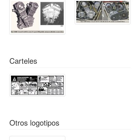
cambiado a una GM tras un acuerdo con su
patrocinador.
Don Godden también construyó un 1000 cc
V-twin
sidecar basado en su motor GR500, habitual en las
carreras de Costa Mesa
speedway
, EE.UU..
La "Godden Engineering" todavía tienen todos los
moldes de sus motores y piezas de repuesto que
Carteles
pueden adquirirse, estando disponibles incluso ser
personalizados a partir de 3.000 $. Una gran noticia
para los amantes de la marca.
Don, que por su edad ya no competía se mantuvo
ocupado haciendo trabajos de ingeniería para los
automóviles Lotus. Tras su muerte, en 2011, la
Godden Engineering es propiedad de Gary Drake,
Maidstone Road, Nettlestead, Kent.
Otros logotipos