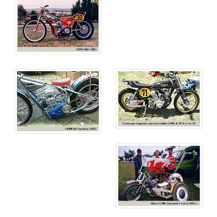
capacidad de aceite en culata, bomba de aceite
rediseñada así como nueva tapa de balancines,
culata y cárter. de nuevo diseño.. 1986, revisado en
1990
• Max de 350 cc para carreras de
grasstrack
• Magnum, diseño completamente nuevo de motor
vertical, sistema de circulación de aceite rediseñado,
cabeza de biela y cojinetes de carcasa plana,
magneto
Motoplat
, culata de cilindro de nuevo
diseño, con puertos renovados, diferentes válvulas,
árbol de levas rediseñado, obteniendo 10 CV más
que la "MK1". 1991
Se propuso una Magnum refrigerada por agua que
competiría con los motores
longtrack
JAWA y GM,
pero nunca se produjo.
• V1000,
V-twin
de 1000 cc distribución
ohc
- a partir
de dos "Mk5", diseñado para sidecar
grasstrack
; muy
potente, usado especialmente para
longtrack
.
Actualmente se pueden ver compitiendo en Nueva
Zelanda y USA.