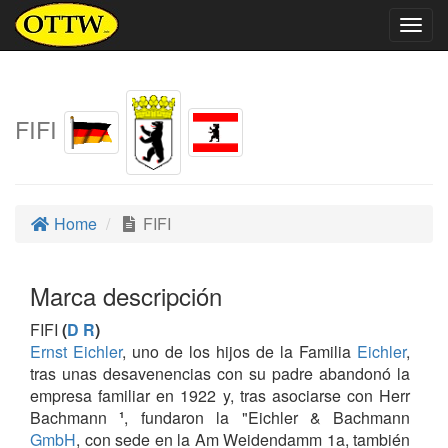
Togg
navig
FIFI
Home
FIFI
Marca descripción
FIFI
(
D R
)
Ernst Eichler
, uno de los hijos de la Familia
Eichler
,
tras unas desavenencias con su padre abandonó la
empresa familiar en 1922 y, tras asociarse con Herr
Bachmann
¹
, fundaron la "Eichler & Bachmann
GmbH
, con sede en la Am Weidendamm 1a, también