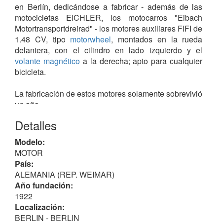
en Berlín, dedicándose a fabricar - además de las
motocicletas EICHLER, los motocarros "Eibach
Motortransportdreirad" - los motores auxiliares FIFI de
1.48 CV, tipo
motorwheel
, montados en la rueda
delantera, con el cilindro en lado izquierdo y el
volante magnético
a la derecha; apto para cualquier
bicicleta.
La fabricación de estos motores solamente sobrevivió
un año.
Detalles
(¹) fabricante de automóviles.
Modelo:
MOTOR
País:
ALEMANIA (REP. WEIMAR)
Año fundación:
1922
Localización:
BERLIN - BERLIN