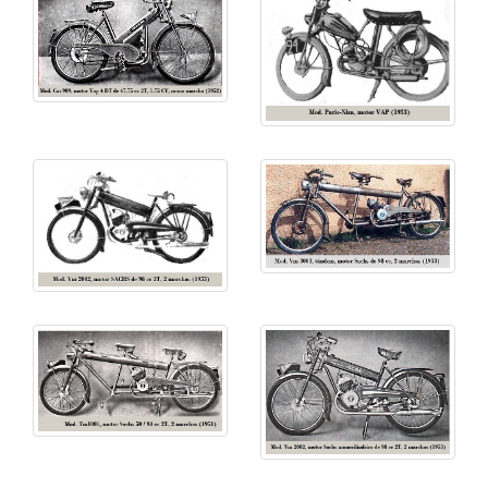
• Tm 1001: motor Sachs de 98 cc, 2 marchas,
carburador Sachs. 1951-1956
• Vm 2002: como el anterior, 2 marchas. 1953-56
• Vm 3003: motor Lavalette Bml 705 de 70 cc, 3
marchas. 1954-1956
• Vm 3003 luxe: como el anterior excepto diferente
acabado y carburador Gurtner. 1954
• Vm 3003, tándem: motor Sachs de 98 cc, 2
marchas, carburador Sachs. 1953
• Vm 4004: como el anterior, salvo monoplaza. 1954-
1955
Motocicleta
• Moto 125:
motor Amc 125 Serie A
de 124.86 cc
4T
con distribución
ohv
, 3 o 4 marchas,
carburador
Amac
, suspensión trasera con
amortiguadores de
émbolo
. 1952-1955.