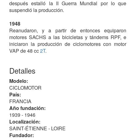
después estalló la II Guerra Mundial por lo que
suspendió la producción.
1948
Reanudaron, y a partir de entonces equiparon
motores SACHS a las bicicletas y tándems RPF, e
iniciaron la producción de ciclomotores con motor
VAP de 48 cc
2T
.
1950
Detalles
Emplearon además de los VAP (que fueron la
mayoría), los AMC, HIMO,
LAVALETTE
,
MISTRAL
Modelo:
(Saint-Étienne)
y SACHS; los
LE POULAIN
solo los
CICLOMOTOR
montaron aquel primer año, (y ya no lo utilizaron
País:
más).
FRANCIA
La producción de ciclomotores, aquel primer año fue
Año fundación:
1660 unidades y 430 velomotores, que en 1952
1939 - 1946
ascendieron a 667 velomotores, a las que se
Localización:
sumaron 105 motocicletas.
SAINT-ÉTIENNE - LOIRE
Fundador: