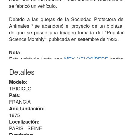
se fabricó un vehículo.
Debido a las quejas de la Sociedad Protectora de
Animales
¹
se abandonó el proyecto de un biplaza,
de que se posee una imagen tomada del "Popular
Science Monthly", publicada en setiembre de 1933.
Nota
Este vehículo junto con
MEY VELOCIPEDE
serían
las dos excepciones de esta base de datos "OTTW",
Detalles
dada la ausencia de motor, y utilización de
animales... siendo el motivo de citarlos por la
Modelo:
expresión inglesa "a dog to start", frase utilizada
TRICICLO
tiempo después por
VELOCETTE
.
País:
FRANCIA
Curiosidades
Año fundación:
Especificación que forma parte de la Patente de
1875
Cartas Nº 17.137, del 14 de diciembre de 1875;
Localización:
solicitud presentada el 23 de noviembre de 1875 en
PARIS - SEINE
"United States Patent Office.
Fundador: