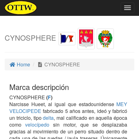
Togg
navig
CYNOSPHERE
Home
CYNOSPHERE
Marca descripción
CYNOSPHERE
(
F
)
Narcisse Hueet, al igual que estadounidense
MEY
VELOCIPEDE
fabricado 5 años antes, ideó y fabricó
un triciclo, tipo
delta
, mal calificado en aquella época
como
velocípedo
sin motor, que se desplazaba
gracias al movimiento de un perro situado dentro de
cada una de las ruedas / jaula traseras. Únicamente