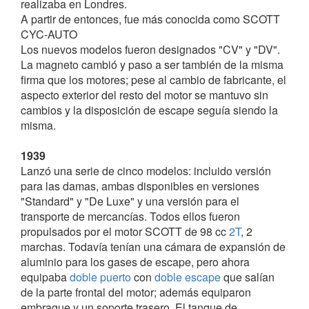
realizaba en Londres.
el desarrollo de los
autociclos
y muchas de sus
A partir de entonces, fue más conocida como SCOTT
características fueron copiadas, por ejemplo, por la
CYC-AUTO
JONES (en su prototipo), que apareció dos años mas
Los nuevos modelos fueron designados "CV" y "DV".
tarde.
La magneto cambió y paso a ser también de la misma
firma que los motores; pese al cambio de fabricante, el
El primer modelo, el "A", equipaba un cuadro que
aspecto exterior del resto del motor se mantuvo sin
aparte del soporte inferior sobredimensionado, era
cambios y la disposición de escape seguía siendo la
prácticamente un marco de bicicleta estándar. El sillín
misma.
estaba a la altura normal así como la rueda trasera
con su piñón y cadena (características que indican
1939
que fue diseñado como una bicicleta con motor
Lanzó una serie de cinco modelos: incluido versión
auxiliar en lugar de una motocicleta con asistencia de
para las damas, ambas disponibles en versiones
pedales. En un principio los motores fueron
"Standard" y "De Luxe" y una versión para el
construidos por la propia firma, equipados con
transporte de mercancías. Todos ellos fueron
carburador ETC y un silenciador tipo "colmena", de
propulsados por el motor SCOTT de 98 cc
2T
, 2
aluminio fundido. El cárter se amplió en la parte
marchas. Todavía tenían una cámara de expansión de
delantera para incluir el
volante de inercia
. No
aluminio para los gases de escape, pero ahora
equipaba embrague y el pequeño tanque de
equipaba
doble puerto
con
doble escape
que salían
combustible (cilíndrico) iba montado detrás del sillín;
de la parte frontal del motor; además equiparon
la ignición la suministrada una
magneto Wico
situada
embrague y un soporte trasero. El tanque de