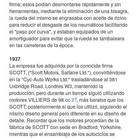
en el Continente. En 1931 Philip Snowden (Ministro
firma; estos podían desmontarse rápidamente y sin
de Hacienda) introdujo una reducción de impuestos
herramientas, mediante la eliminación de una bisagra,
para máquinas inferiores a los 100 cc; y en este
la rueda del mismo se engrasaba con aceite de ricino
punto Wellington Butt, decidió que convenía producir
para reducir el desgaste de los neumáticos facilitando
una bicicleta motorizada.
el "paso por curva", y estaban equipados de un
amortiguador para evitar que la rueda se tambaleara
1934
en las carreteras de la época.
En marzo, anunció su primer autociclo - "Modelo A" -
iniciando el auge de estas máquinas. Sin embargo,
1937
muy diferente a todos los que, más tarde, aparecieron
La empresa fue adquirida por la conocida firma
en el mercado. El cigüeñal del motor de 98.17 cc
2T
,
SCOTT, ("Scott Motors, Saltaire Ltd."), convirtiéndose
se desplazaba horizontalmente de delante atrás y
en la "Cyc-Auto Works Ltd." trasladándose al 381
con transmisión secundaria mediante
cadena
.
Uxbridge Road, Londres W3, mantenido la
producción, pero durante un tiempo siguió utilizando
Cyc-Auto Limited construyó la máquina en Abbey
motores VILLIERS de 98 cc
2T
, más baratos que los
Road, Park Royal, Londres, poco después, se mudó
SCOTT; posteriormente sí que los utilizó, siguiendo el
a la cercana Bashley Road y finalmente se trasladó
mismo diseño general pero diferente en su diseño de
al 107 Westbourne Grove, más próxima al centro de
detalle. Recordar que los motores procedían de la
Londres (barrio de Paddington).
fábrica de SCOTT con sede en Bradford, Yorkshire,
A pesar de ser tan diferentes a las máquinas de otros
mientras que el ensamblaje de los autociclos se
fabricantes, sin embargo, fue el punto de partida para