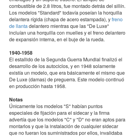
delante del motor.
combustible de 2.8 litros, fue montado detrás del sillín.
Los modelos "Standard" todavía poseían la horquilla
1935-1936
delantera rígida (chapa de acero estampada), y
freno
Apareció el segundo modelo, el "B", con bastidor
de llanta
delantero mientras que las "De Luxe"
abierto para las damas. Un año después lanzaron los
incluían una horquilla con muelles y el freno delantero
modelos "C" y "D", que sustituyeron a los dos
de expansión interna, en el buje de la rueda.
anteriores. El cambio principal fue: la alteración de la
geometría del cuadro para bajar el sillín, siendo los
1940-1958
tubos de ø 50 mm (menor que de sus predecesores).
El estallido de la Segunda Guerra Mundial finalizó el
En ambos modelos el nuevo diseño permitía una
desarrollo de los autociclos, y en 1948 solamente
posición de conducción más apropiada.
existía un modelo, que era básicamente el mismo que
De Luxe (damas) de preguerra. Este modelo continuó
Al mismo tiempo, también hubo cuatro versiones para
en producción hasta 1958.
uso con sidecar:
Notas
Únicamente los modelos "S" habían puntos
especiales de fijación para el sidecar y la firma
advertía que los modelos "C" y "D" no eran aptos para
montarlos y que la instalación de cualquier sidecar
que no fueran los suministrados por ellos, invalidaba