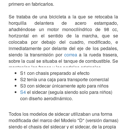
primero en fabricarlos.
Se trataba de una bicicleta a la que se retocaba la
horquilla delantera de acero estampado,
añadiéndose un motor monocilíndrico de 98 cc,
horizontal en el sentido de la marcha, que se
colocaba por debajo del cuadro, modificado, e
inmediatamente por delante del eje de los pedales,
siendo la transmisión por
correa
a la rueda trasera,
sobre la cual se situaba el tanque de combustible. Se
mantenían los frenos y los pedales originales.
S1 con chasis preparado al efecto
Posteriormente los motores fueron substituidos por
S2 tenía una caja para transporte comercial
VILLIERS de la misma capacidad y alcanzaban los
S3 con sidecar únicamente apto para niños
47 km/h.
S4
el sidecar (seguía siendo solo para niños)
con diseño aerodinámico.
Esta firma ocupó un lugar importante en la historia
británica de las motocicletas ya que fue la que dio
origen al "autociclo". El Impuesto de Circulación en
Todos los modelos de sidecar utilizaban una forma
Gran Bretaña tras la I Guerra Mundial no alentaba la
modificada del marco del Modelo "D" (versión damas)
producción de máquinas ligeras como las producidas
siendo el chasis del sidecar y el sidecar, de la propia