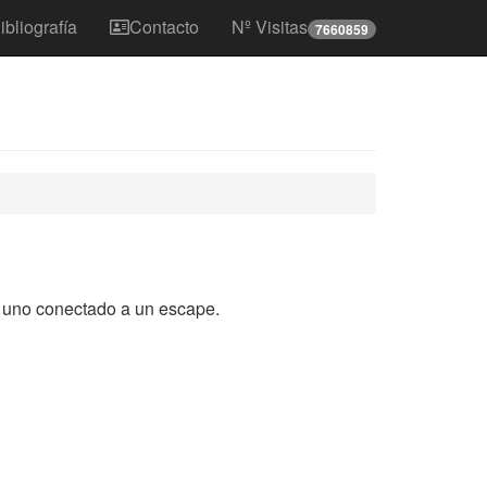
ibliografía
Contacto
Nº Visitas
7660859
a uno conectado a un escape.