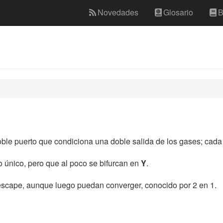
Novedades
Glosario
B
oble puerto que condiciona una doble salida de los gases; cad
 único, pero que al poco se bifurcan en
Y
.
 escape, aunque luego puedan converger, conocido por 2 en 1.