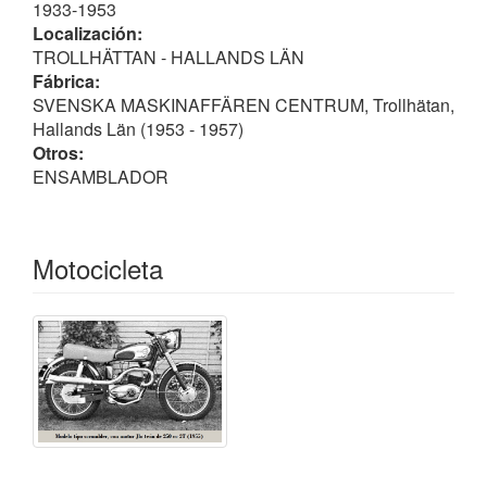
1933-1953
Localización:
Curiosidades
TROLLHÄTTAN - HALLANDS LÄN
Fue otra de las
submarcas de la firma Monark
, que en
Fábrica:
términos anglosajones denominaron
badge
SVENSKA MASKINAFFÄREN CENTRUM, Trollhätan,
engineering
Hallands Län (1953 - 1957)
En realidad tanto el ciclomotor como las motocicletas
Otros:
eran de MONARK, bautizadas con el nombre de los
ENSAMBLADOR
almacenes "Centrum" de Trollhättan.
Motocicleta