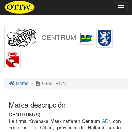
Togg
navig
CENTRUM
Home
CENTRUM
Marca descripción
CENTRUM (S)
La firma "Svenska Maskinaffären Centrum
AB
", con
sede en Trollhättan, provincia de Halland fue la