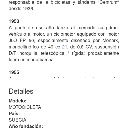
responsable de la bicicletas y tándems "Centrum"
desde 1936.
1953
A partir de ese año lanzó al mercado su primer
vehículo a motor, un ciclomotor equipado con motor
JLO FP 50, especialmente diseñado por Monark,
monocilíndrico de 49 cc
2T
, de 0.8 CV, suspensión
D/T horquilla telescópica / rígida; probablemente
fuera un monomarcha.
1955
Apareció una motocicleta ligera, equipada con motor
JB (Elkistuna) monocilíndrico de 150 cc
2T
, 3
Detalles
marchas en un bastidor tubular con suspensión D/T
horquilla telescópica / amortiguadores telescópicos.
Modelo:
Poco después le siguió una
scrambler
con motor JLO
MOTOCICLETA
twin paralelo de 250 cc
2T
.
País:
SUECIA
Es probable que estos vehículos dejaran de aparecer
Año fundación:
en el mercado unos dos años más tarde.