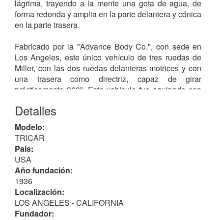
lágrima, trayendo a la mente una gota de agua, de
forma redonda y amplia en la parte delantera y cónica
en la parte trasera.
Fabricado por la "Advance Body Co.", con sede en
Los Angeles, este único vehículo de tres ruedas de
Miller, con las dos ruedas delanteras motrices y con
una trasera como directriz, capaz de girar
prácticamente 360º. Este vehículo fue equipado con
componentes de
FORD
; así el motor era un
V8
,
Detalles
montado al revés en la parte trasera del vehículo.
Aparte de la corona inversa, todo el tren motriz
Modelo:
esencialmente operaba al revés. Tanto Miller con la
TRICAR
firma Advance decidieron utilizar la parte trasera de
País:
un bastidor de Ford, disminuyendo los rieles mientras
USA
iban hacia la parte posterior. También utilizaron
Año fundación:
varios travesaños metálicos y, el tanque de
1936
combustible de Ford.
Localización:
LOS ANGELES - CALIFORNIA
La carrocería de aluminio asentaba sobre un bastidor
Fundador:
de madera - hecho a mano - dándole la citada forma