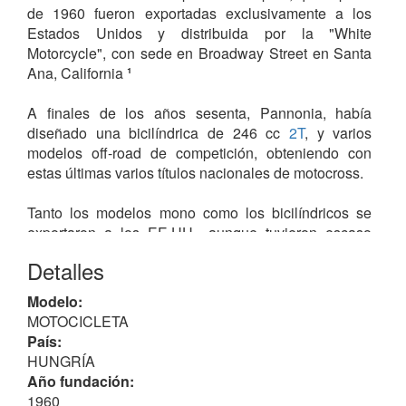
de 1960 fueron exportadas exclusivamente a los
Estados Unidos y distribuida por la "White
Motorcycle", con sede en Broadway Street en Santa
Ana, California
¹
A finales de los años sesenta, Pannonia, había
diseñado una bicilíndrica de 246 cc
2T
, y varios
modelos off-road de competición, obteniendo con
estas últimas varios títulos nacionales de motocross.
Tanto los modelos mono como los bicilíndricos se
exportaron a los EE.UU., aunque tuvieron escaso
éxito comercial dado que los potenciales clientes
Detalles
desconocían por completo el producto, a pesar de
que los distribuidores americanos gastaron mucho
Modelo:
dinero en las campañas de publicidad y que nunca
MOTOCICLETA
llegaron a recuperarlo con las ventas.
País:
La producción cesó en 1975, al cerrar la "casa
HUNGRÍA
madre" ya que no podía competir por quedar
Año fundación:
obsoletas frente a las
CZ
y JAWA.
1960