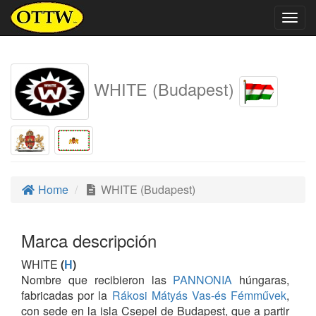
Togg
navig
WHITE (Budapest)
Home
WHITE (Budapest)
Marca descripción
WHITE
(
H
)
Nombre que recibieron las
PANNONIA
húngaras,
fabricadas por la
Rákosi Mátyás Vas-és Fémművek
,
con sede en la isla Csepel de Budapest, que a partir