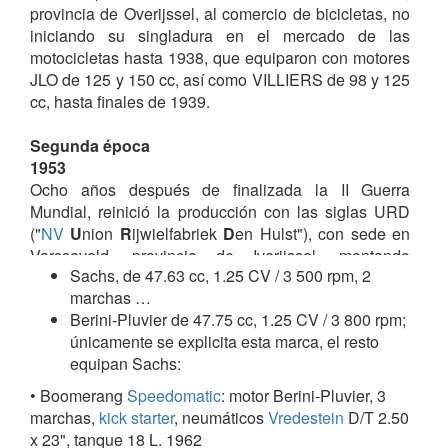
provincia de Overijssel, al comercio de bicicletas, no
iniciando su singladura en el mercado de las
motocicletas hasta 1938, que equiparon con motores
JLO de 125 y 150 cc, así como VILLIERS de 98 y 125
cc, hasta finales de 1939.
Segunda época
1953
Ocho años después de finalizada la II Guerra
Mundial, reinició la producción con las siglas URD
("
NV
U
nion
R
ijwielfabriek
D
en Hulst"), con sede en
Varsseveld, provincia de Iverijssel, montando
Sachs, de 47.63 cc, 1.25 CV / 3 500 rpm, 2
motores auxiliares
ITOM
MP58 de 58 cc, en
marchas …
bicicletas, que rápidamente se substituyeron por los
Berini-Pluvier de 47.75 cc, 1.25 CV / 3 800 rpm;
JLO de 50 cc.
únicamente se explicita esta marca, el resto
equipan Sachs:
1956
Fabricó
autociclos
con motores SACHS y
BERINI-
• Boomerang
Speedomatic
: motor Berini-Pluvier, 3
PLUVIER
.
marchas,
kick starter
, neumáticos
Vredestein
D/T 2.50
x 23", tanque 18 L. 1962