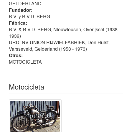
GELDERLAND
Fundador:
B.V. y B.V.D. BERG
Fábrica:
B.V. & B.V.D. BERG, Nieuwleusen, Overijssel (1938 -
1939)
URD: NV UNION RIJWIELFABRIEK, Den Hulst,
Varsseveld, Gelderland (1953 - 1973)
Otros:
MOTOCICLETA
Motocicleta