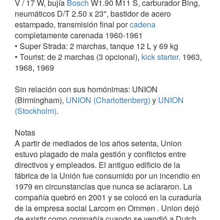
V / 17 W, bujía
Bosch
W1.90 M11 S, carburador Bing,
neumáticos D/T 2.50 x 23", bastidor de acero
estampado, transmisión final por
cadena
completamente carenada 1960-1961
• Super Strada: 2 marchas, tanque 12 L y 69 kg
• Tourist: de 2 marchas (3 opcional),
kick starter
. 1963,
1968, 1969
Sin relación con sus homónimas: UNION
(Birmingham),
UNION (Charlottenberg)
y
UNION
(Stockholm)
.
Notas
A partir de mediados de los años setenta, Union
estuvo plagado de mala gestión y conflictos entre
directivos y empleados. El antiguo edificio de la
fábrica de la Unión fue consumido por un incendio en
1979 en circunstancias que nunca se aclararon. La
compañía quebró en 2001 y se colocó en la curaduría
de la empresa social Larcom en Ommen . Union dejó
de existir como compañía cuando se vendió a Dutch