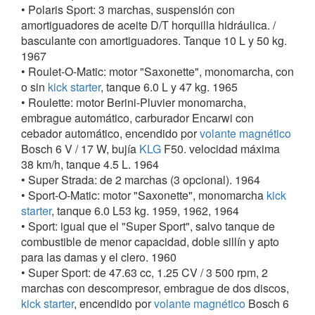
1962
• Polaris Sport: 3 marchas, suspensión con
Lanzó un ciclomotor de 50 cc, denominado
amortiguadores de aceite D/T horquilla hidráulica. /
"Boomerang".
basculante con amortiguadores. Tanque 10 L y 50 kg.
1967
1966
• Roulet-O-Matic: motor "Saxonette", monomarcha, con
Se asoció a la firma
KAPTEIN
produciendo el
o sin
kick starter
, tanque 6.0 L y 47 kg. 1965
ciclomotor "Kaptein Mobylette", que fue el producto
• Roulette: motor Berini-Pluvier monomarcha,
más importante de esta ultima firma, concluyendo la
embrague automático, carburador Encarwi con
cooperación en 1973.
cebador automático, encendido por
volante magnético
Bosch 6 V / 17 W, bujía
KLG
F50. velocidad máxima
La compañía desapareció tras ser absorbida por
38 km/h, tanque 4.5 L. 1964
BATAVUS
.
• Super Strada: de 2 marchas (3 opcional). 1964
• Sport-O-Matic: motor "Saxonette", monomarcha
kick
Ciclomotores
starter
, tanque 6.0 L53 kg. 1959, 1962, 1964
Todos ellos equipados con motores monocilíndricos
• Sport: igual que el "Super Sport", salvo tanque de
de
2T
, de las firmas:
combustible de menor capacidad, doble sillín y apto
para las damas y el clero. 1960
• Super Sport: de 47.63 cc, 1.25 CV / 3 500 rpm, 2
marchas con descompresor, embrague de dos discos,
kick starter
, encendido por
volante magnético
Bosch 6