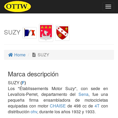
Togg
navig
SUZY
Home
SUZY
Marca descripción
SUZY
(
F
)
Los "Établissements Motor Suzy", con sede en
Levallois-Perret, departamento del
Sena
, fue una
pequeña firma ensambladora de motocicletas
equipadas con motor
CHAISE
de 498 cc de
4T
con
distribución
ohv
, durante los años 1932 y 1933.