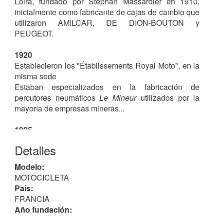
Loira, fundado por Stéphan Massardier en 1910,
inicialmente como fabricante de cajas de cambio que
utilizaron AMILCAR, DE DION-BOUTON y
PEUGEOT.
1920
Establecieron los "Établissements Royal Moto", en la
misma sede
Estaban especializados en la fabricación de
percutores neumáticos
Le Mineur
utilizados por la
mayoría de empresas mineras...
1925
Iniciaron la producción de motocicletas ligeras
Detalles
equipadas con motores monocilíndricos propios -
conocidos por
MASSARDIER
- de 125, 175 y 250 cc
Modelo:
2T
; posteriormente de 350 y 500 cc
4T
con
MOTOCICLETA
distribuciones
sv
y
ohv
,
País:
La produccion de motocicletas finalizó en 1930.
FRANCIA
Año fundación:
Modelos
(orden cronológico)