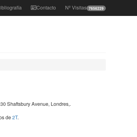
ibliografía
Contacto
Nº Visitas
7656229
230 Shaftsbury Avenue, Londres,.
bos de
2T
.