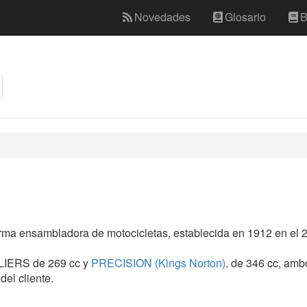
Novedades
Glosario
B
rma ensambladora de motocicletas, establecida en 1912 en el 
ILLIERS de 269 cc y
PRECISION (Kings Norton)
. de 346 cc, am
el cliente.