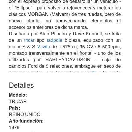
con el expreso propósito de desarrollar un vehículo -
el "Ellipse" - para volver a rejuvenecer y mejorar los
clásicos MORGAN (Malvern) de tres ruedas, pero de
nueva planta, no aprovechando elementos ni
accesorios anteriores de dicha marca.
Diseñado por Alan Pitcairn y Dave Kennell, se trata
de un
tricar
tipo
tadpole
biplaza, equipado con un
motor S & S
V-twin
de 1.575 cc, 95 CV / 5 500 rpm,
montado transversalmente en el frontal - uno de los
utilizados por HARLEY-DAVIDSON - caja de
cambios Ford de 5 relaciones, embrague en seco de
diafragma único, con transmisión por
eje
a la rueda
trasera (15") montada en un
basculante monobrazo
Detalles
oscilante de la BMW R90.
Equipada un alternador trifásico, motor de arranque
Modelo:
Hitachi de 2 kW, frenos delanteros
Brembo
(2) discos
TRICAR
ø 310 mm.
País:
REINO UNIDO
Con dicho motor podía alcanzar una velocidad
Año fundación:
máxima de más de 200 km/h y una aceleración de 0
1976
a 100 km/h en 6.5 segundos, tal y como reza la