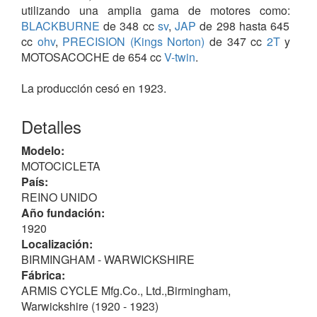
utilizando una amplia gama de motores como:
BLACKBURNE
de 348 cc
sv
,
JAP
de 298 hasta 645
cc
ohv
,
PRECISION (Kings Norton)
de 347 cc
2T
y
MOTOSACOCHE de 654 cc
V-twin
.
La producción cesó en 1923.
Detalles
Modelo:
MOTOCICLETA
País:
REINO UNIDO
Año fundación:
1920
Localización:
BIRMINGHAM - WARWICKSHIRE
Fábrica:
ARMIS CYCLE Mfg.Co., Ltd.,Birmingham,
Warwickshire (1920 - 1923)