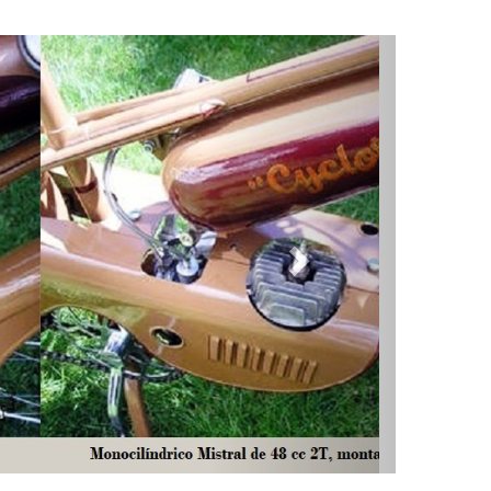
t-Étienne)
nt-Ëtienne) 01.jpg