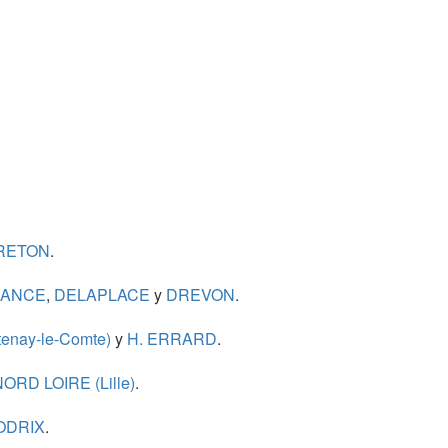
RETON
.
RANCE
,
DELAPLACE
y
DREVON
.
enay-le-Comte)
y
H. ERRARD
.
ORD LOIRE (Lille)
.
ODRIX
.