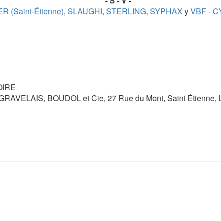
- S - V -
R (Saint-Étienne)
,
SLAUGHI
,
STERLING
,
SYPHAX
y
VBF - 
OIRE
VELAIS, BOUDOL et Cie, 27 Rue du Mont, Saint Étienne, Lo