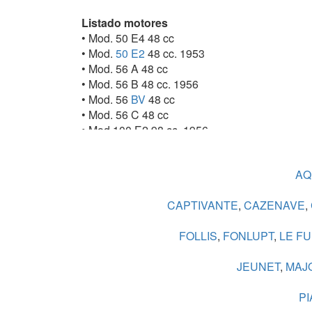
Listado motores
• Mod. 50 E4 48 cc
• Mod.
50 E2
48 cc. 1953
• Mod. 56 A 48 cc
• Mod. 56 B 48 cc. 1956
• Mod. 56
BV
48 cc
• Mod. 56 C 48 cc
• Mod 100 E2 98 cc. 1956
• Mod. Super-Cent de 110 cc, 5.0 CV, 2 marcha
• Mod. 110 E2 110 cc
AQU
CAPTIVANTE
,
CAZENAVE
,
FOLLIS
,
FONLUPT
,
LE F
JEUNET
,
MAJO
PI