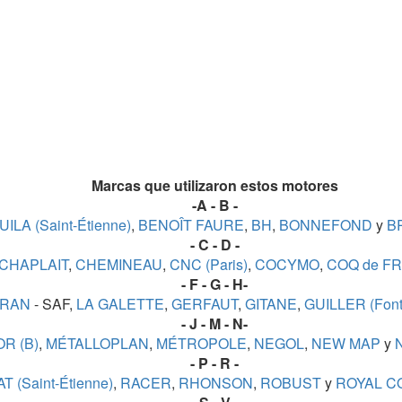
Marcas que utilizaron estos motores
s.
-A - B -
ILA (Saint-Étienne)
,
BENOÎT FAURE
,
BH
,
BONNEFOND
y
B
- C - D -
CHAPLAIT
,
CHEMINEAU
,
CNC (Paris)
,
COCYMO
,
COQ de F
- F - G - H-
URAN
- SAF,
LA GALETTE
,
GERFAUT
,
GITANE
,
GUILLER (Font
- J - M - N-
R (B)
,
MÉTALLOPLAN
,
MÉTROPOLE
,
NEGOL
,
NEW MAP
y
N
- P - R -
AT (Saint-Étienne)
,
RACER
,
RHONSON
,
ROBUST
y
ROYAL C