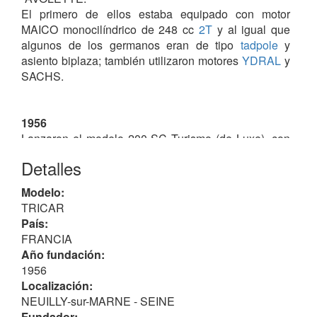
El primero de ellos estaba equipado con motor
MAICO monocilíndrico de 248 cc
2T
y al igual que
algunos de los germanos eran de tipo
tadpole
y
asiento biplaza; también utilizaron motores
YDRAL
y
SACHS.
1956
Lanzaron el modelo 200-SC Turismo (de Luxe), con
motor SACHS monocilíndrico de 191 cc
2T
, 9.5 CV,
Detalles
carrocería de fibra de vidrio, bastidor tubular de
acero, frenos hidráulicos, neumáticos D/T 4.00 x 8",
Modelo:
suspensiones D/T Neidahart, velocidad máxima 110
TRICAR
km/h y 180 kg de peso. En total fabricaron 30
País:
unidades, de esta serie, desde primeros de 1956
FRANCIA
hasta verano de 1957.
Año fundación:
1956
1959
Localización:
Fabricaron otro tricar, el "Rollera" equipado de motor
NEUILLY-sur-MARNE - SEINE
monocilíndrico
AMC (Clermont-Ferrand)
de 125 cc
Fundador: