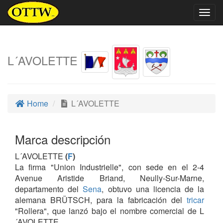
Togg
navig
L´AVOLETTE
Home
L´AVOLETTE
Marca descripción
L´AVOLETTE
(
F
)
La firma "Union Industrielle", con sede en el 2-4
Avenue Aristide Briand, Neully-Sur-Marne,
departamento del
Sena
, obtuvo una licencia de la
alemana BRÜTSCH, para la fabricación del
tricar
"Rollera", que lanzó bajo el nombre comercial de L
´AVOLETTE.