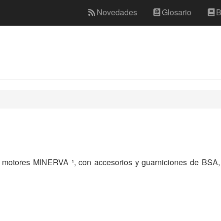
Novedades
Glosario
B
motores MINERVA ¹, con accesorios y guarniciones de BSA, af