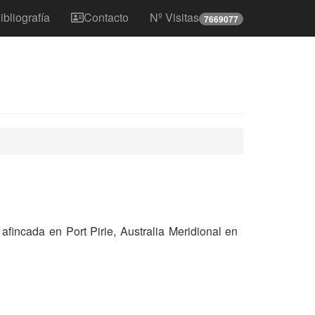
ibliografía
Contacto
Nº Visitas
7669077
incada en Port Pirie, Australia Meridional en