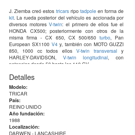
J. Ziemba creó estos
tricars
ripo
tadpole
en forma de
kit
. La rueda posterior del vehículo es accionada por
diversos motores
V-twin
: el primero de ellos fue el
HONDA CX500; posteriormente con otros de la
misma firma - CX 650, CX 500/650
turbo
, Pan
European SX1100
V4
y, también con MOTO GUZZI
850, 1000 cc todos ellos
V-twin transversal
y
HARLEY-DAVIDSON,
V-twin longitudinal
, con
potencias desde 50 hasta los 110 CV.
El chasis y la sección posterior era de acero,
Detalles
carrocería de fibra de vidrio y como en la mayoría de
los vehículos servidos en forma de kit, cada JZR era
Modelo:
único, al gusto de su dueño, con carrocería de
TRICAR
aluminio o bien se ofrecía opcionalmente de
País:
aleación, así como el salpicadero y tapicería, ambos
REINO UNIDO
de cuero. Su peso sobrepasaba los 400 kg.
Año fundación:
1988
Aproximadamente fueron producidos 320 unidades
Localización:
hasta finales de 1998 que cesó temporalmente la
DARWEN - LANCASHIRE