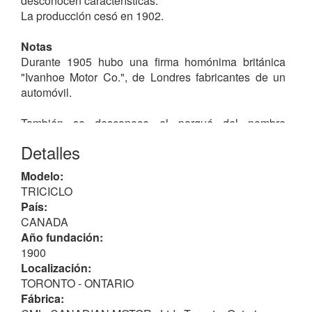
desconocen características.
La producción cesó en 1902.
Notas
Durante 1905 hubo una firma homónima británica
"Ivanhoe Motor Co.", de Londres fabricantes de un
automóvil.
También se desconoce el porqué del nombre
IVANHOE, famoso por la novela homónima de Sir
Detalles
Walter Scott.
Modelo:
TRICICLO
País:
CANADA
Año fundación:
1900
Localización:
TORONTO - ONTARIO
Fábrica: