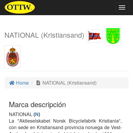
Togg
navig
NATIONAL (Kristiansand)
Home
NATIONAL (Kristiansand)
Marca descripción
NATIONAL
(
N
)
La "Aktieselskabet Norsk Bicyclefabrik Kristiania",
con sede en Kristiansand provincia noruega de Vest-