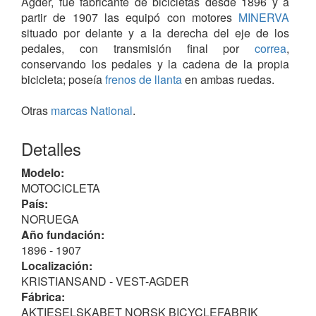
Agder, fue fabricante de bicicletas desde 1896 y a
partir de 1907 las equipó con motores
MINERVA
situado por delante y a la derecha del eje de los
pedales, con transmisión final por
correa
,
conservando los pedales y la cadena de la propia
bicicleta; poseía
frenos de llanta
en ambas ruedas.
Otras
marcas National
.
Detalles
Modelo:
MOTOCICLETA
País:
NORUEGA
Año fundación:
1896 - 1907
Localización:
KRISTIANSAND - VEST-AGDER
Fábrica:
AKTIESELSKABET NORSK BICYCLEFABRIK