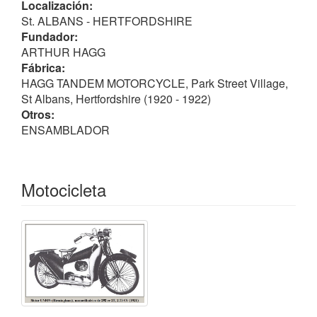
Localización:
colocado sobre el tubo superior del bastidor y el
St. ALBANS - HERTFORDSHIRE
asiento, mientras que debajo de ellos estaban las
Fundador:
plataformas reposapiés y las protecciones delanteras
ARTHUR HAGG
de las piernas.
Fábrica:
HAGG TANDEM MOTORCYCLE, Park Street Village,
En 1923 Arthur Hagg, decidió cambiar el nombre de
St Albans, Hertfordshire (1920 - 1922)
marca, pasando a ser la
HT
.
Otros:
ENSAMBLADOR
Motocicleta