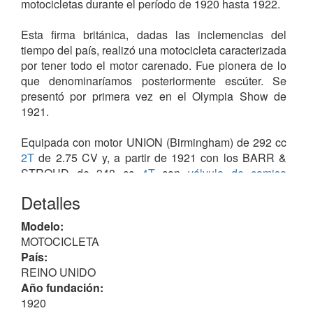
motocicletas durante el período de 1920 hasta 1922.
Esta firma británica, dadas las inclemencias del
tiempo del país, realizó una motocicleta caracterizada
por tener todo el motor carenado. Fue pionera de lo
que denominaríamos posteriormente escúter. Se
presentó por primera vez en el Olympia Show de
1921.
Equipada con motor UNION (Birmingham) de 292 cc
2T
de 2.75 CV y, a partir de 1921 con los BARR &
STROUD de 348 cc
4T
con
válvula de camisa
corredera
, caja de cambios
pre-unit
Burman
de 2
Detalles
velocidades con una larga palanca de embrague,
transmisión P/S
cadena
/
correa
y frenos D/T
de
Modelo:
llanta
/ {de polea}.
MOTOCICLETA
País:
Todos los mecanismos estaban ocultos por los
REINO UNIDO
paneles que giraban sobre bisagras para facilitar el
Año fundación:
acceso a la hora de manipular el motor. Encima de
1920
los paneles se situaba el tanque de combustible,