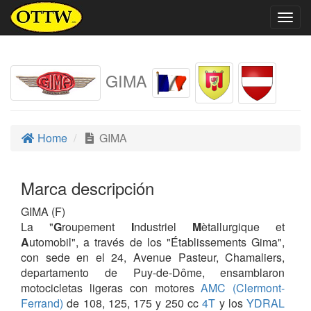
Togg
navig
GIMA
Home
GIMA
Marca descripción
GIMA (F)
La "
G
roupement
I
ndustriel
M
ètallurgique et
A
utomobil", a través de los "Établissements Gima",
con sede en el 24, Avenue Pasteur, Chamaliers,
departamento de Puy-de-Dôme, ensamblaron
motocicletas ligeras con motores
AMC (Clermont-
Ferrand)
de 108, 125, 175 y 250 cc
4T
y los
YDRAL