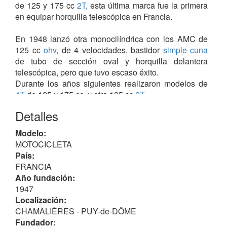
de 125 y 175 cc
2T
, esta última marca fue la primera
en equipar horquilla telescópica en Francia.
En 1948 lanzó otra monocilíndrica con los AMC de
125 cc
ohv
, de 4 velocidades, bastidor
simple cuna
de tubo de sección oval y horquilla delantera
telescópica, pero que tuvo escaso éxito.
Durante los años siguientes realizaron modelos de
4T
de 125 y 175 cc, y otra 125 cc
2T
.
Detalles
En 1954, entró en producción una 250 cc, con motor
AMC
ohv
, con caja de cambios de 4 velocidades y al
Modelo:
año siguiente lanzaron el modelo "Capri" con motor
MOTOCICLETA
YDRAL
de 125 cc, también de 4 velocidades con
País:
carenado parcial del bastidor (tubular) y horquilla
FRANCIA
telescópica.
Año fundación:
1947
Modelos
Localización:
Con motor monocilíndrico
AMC (Clermont-Ferrand)
,
CHAMALIÈRES - PUY-de-DÔME
salvo la excepción que se cita:
Fundador: