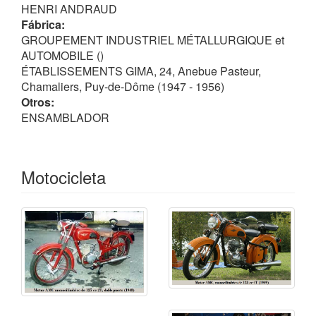
- 110: de 108 cc
2T
,
HENRI ANDRAUD
- 125: de 124 cc
2T
,
doble puerto
. 1948
Fábrica:
- 125: motor
YDRAL
de 124 cc
2T
, 4 velocidades
GROUPEMENT INDUSTRIEL MÉTALLURGIQUE et
- 125: de 124 cc
ohv
, 3 y 4 velocidades
AUTOMOBILE ()
- 175: de 174 cc
ohv
, 4 velocidades
ÉTABLISSEMENTS GIMA, 24, Anebue Pasteur,
- 250 Capri: de 250 cc
ohv
, de 4 velocidades. 1954
Chamaliers, Puy-de-Dôme (1947 - 1956)
Otros:
ENSAMBLADOR
Motocicleta