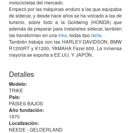
motocicletas del mercado.
Empezó por las máquinas enduro a las que equipaba
de sidecar, y desde hace años se ha volcado a las de
turismo, sobre todo a la Goldwing (HONDA) que
además de preparar para instalarles sidecar, también
las transforman en una
trike
, todas tipo
delta
.
También trabaja con las HARLEY-DAVIDSON, BMW
R1200RT y K1200, YAMAHA Fazer 600. La inmensa
mayoría se exporta a EE.UU. Y JAPÓN.
En 1990 Henny Winkelhuis se hace cargo de la
Detalles
empresa "EML-W-TEC
BV
", manteniendo la misma
producción hasta la actualidad bajo el nombre de
Modelo:
marca EML.
TRIKE
País:
Resumen modelos
PAISES BAJOS
Trike
, para HARLEY-DAVIDSON.
Año fundación:
• Manhattan: para versiones Touring, frenos D/T (2) Ø
1970
270 mm (4 pistones) y 472 kg.
Localización:
• V3: para versión Sportster XL de 883 / 1200 cc,
NEEDE - GELDERLAND