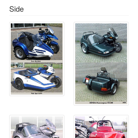
• GT Twin: con 2 ruedas en el side, la delantera gira
Side
de forma solidaria con la dirección
• Roadster
• Speed 2000