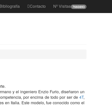
Bibliografía
Contacto
Nº Visitas
7660893
rte.
ermano y el ingeniero Enzio Furio, diseñaron un
a competencia, por encima de todo por ser de
4T
,
s en Italia. Este modelo, fue conocido como el