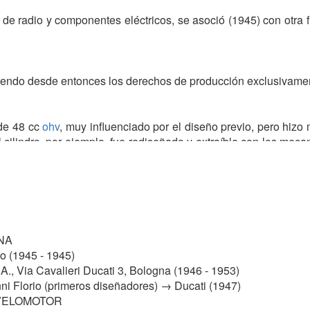
de radio y componentes eléctricos, se asoció (1945) con otra fi
siendo desde entonces los derechos de producción exclusivamen
 de 48 cc
ohv
, muy influenciado por el diseño previo, pero hizo m
El cilindro, por ejemplo, fue rediseñado y extraíble con los m
de alcanzar una velocidad máxima de 60 km/h con 2.0 CV de po
os de 1948 diseñó el primer motor enteramente DUCATI, el
Cuc
idades, con sistema cerrado de lubricación de los engranaj
NA
 1.25 L/100 km.
o (1945 - 1945)
 Via Cavalieri Ducati 3, Bologna (1946 - 1953)
nni Florio (primeros diseñadores) → Ducati (1947)
efrigerado por aire
carburador Weber
o
Dell´Orto
, embrague multi
 VELOMOTOR