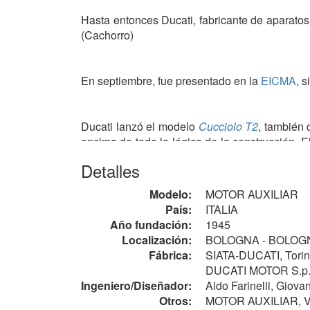
Hasta entonces Ducati, fabricante de aparatos 
(Cachorro)
En septiembre, fue presentado en la
EICMA
, 
Ducati lanzó el modelo
Cucciolo T2
, también
encima de todo la lógica de la construcción. 
modificar la culata.
Detalles
Se siguió de una versión sport del T2, capaz 
240 unidades por día.
Modelo:
MOTOR AUXILIAR
País:
ITALIA
Bajo el control de Giovanni Florio, a mediad
Año fundación:
1945
modelo ya poseía caja de cambios de 3 veloc
Localización:
BOLOGNA - BOLOG
Cucciolo fue su bajo consumo de combustible:
Fábrica:
SIATA-DUCATI, Torin
DUCATI MOTOR S.p.A.,
Modelos de motores
Ingeniero/Diseñador:
Aldo Farinelli, Giova
Todos monocilíndricos con distribución
ohv
, r
Otros:
MOTOR AUXILIAR,