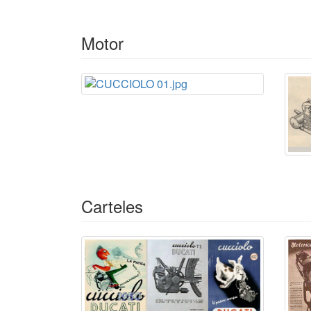
- R - S - V -
RÁPIDA,
REINA
,
ROCHER
,
SIATA
, VELOCET
Motor
Nota
En 1949, la firma CAPRONI fabricó un bastidor 
Carteles