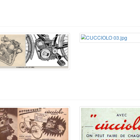
TA, VILAR (E) y
VSC
.
tubular especial con suspensión trasera, para el T3.