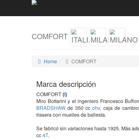
COMFORT
Home
COMFORT
Marca descripción
COMFORT
(
I
)
Miro Bottarini y el ingeniero Francesco Buff
BRADSHAW
de 350 cc
ohv
, caja de cambio
trasera con muelles de ballesta.
Se fabricó sin variaciones hasta 1925. Más 
cc
4T
.